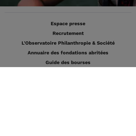
Espace presse
Recrutement
L'Observatoire Philanthropie & Société
Annuaire des fondations abritées
Guide des bourses
Nous contacter
Je veux recevoir l'actualité de la Fondation de
France :