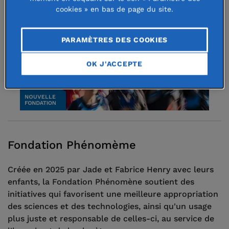
cookies » en bas de page du site.
PARAMÈTRES DES COOKIES
OK J'ACCEPTE
Fondation Phénomème
Créée en 2025 par Jade et Fabrice Henry avec leurs
enfants, la Fondation Phénomène soutient des
initiatives qui favorisent une meilleure appropriation
des sciences et des technologies, ainsi qu'un usage
plus juste et responsable de celles-ci, au service de