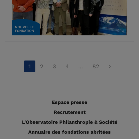
1
2
3
4
…
82
Espace presse
Recrutement
L'Observatoire Philanthropie & Société
Annuaire des fondations abritées