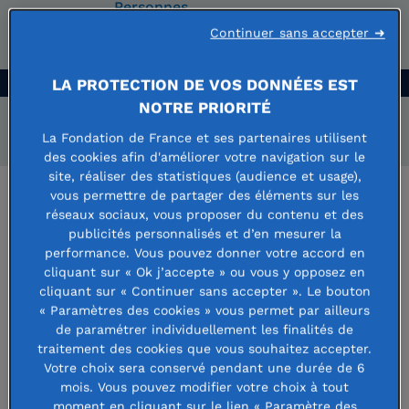
Personnes
Continuer sans accepter ➜
âgées
LA PROTECTION DE VOS DONNÉES EST
NOTRE PRIORITÉ
Rechercher
La Fondation de France et ses partenaires utilisent
des cookies afin d'améliorer votre navigation sur le
site, réaliser des statistiques (audience et usage),
vous permettre de partager des éléments sur les
réseaux sociaux, vous proposer du contenu et des
Fondation Beaujolais Runners
publicités personnalisés et d’en mesurer la
performance. Vous pouvez donner votre accord en
Marathon
cliquant sur « Ok j’accepte » ou vous y opposez en
cliquant sur « Continuer sans accepter ». Le bouton
La Fondation des Beaujolais Runners s'inscrit dans
« Paramètres des cookies » vous permet par ailleurs
une ambition forte : faire du Marathon du Beaujolais
de paramétrer individuellement les finalités de
un levier concret au service de la lutte contre le
traitement des cookies que vous souhaitez accepter.
cancer.
Votre choix sera conservé pendant une durée de 6
mois. Vous pouvez modifier votre choix à tout
moment en cliquant sur le lien « Paramètre des