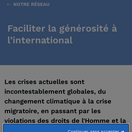
NOTRE RÉSEAU
Faciliter la générosité à
l’international
Les crises actuelles sont
incontestablement globales, du
changement climatique à la crise
migratoire, en passant par les
violations des droits de l'Homme et la
menace proférée à l'égard du principe
Continuer sans accepter ➜