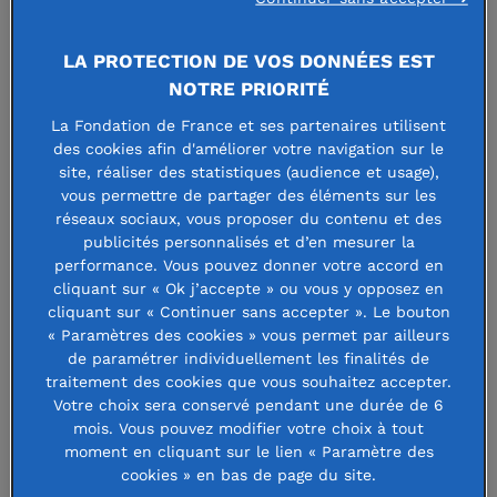
de démocratie, la Fondation de
LA PROTECTION DE VOS DONNÉES EST
France a décidé d’agir efficacement
NOTRE PRIORITÉ
en développant des collaborations
La Fondation de France et ses partenaires utilisent
avec ses partenaires européens et
des cookies afin d'améliorer votre navigation sur le
site, réaliser des statistiques (audience et usage),
internationaux.
vous permettre de partager des éléments sur les
réseaux sociaux, vous proposer du contenu et des
publicités personnalisés et d’en mesurer la
Depuis des décennies, la Fondation de France
performance. Vous pouvez donner votre accord en
cliquant sur « Ok j’accepte » ou vous y opposez en
développe son expertise pour offrir un soutien
cliquant sur « Continuer sans accepter ». Le bouton
unique aux organisations souhaitant étendre leurs
« Paramètres des cookies » vous permet par ailleurs
de paramétrer individuellement les finalités de
efforts de collecte de fonds à l'international.
traitement des cookies que vous souhaitez accepter.
Votre choix sera conservé pendant une durée de 6
Pionnière dans la promotion de la philanthropie
mois. Vous pouvez modifier votre choix à tout
moment en cliquant sur le lien « Paramètre des
transfrontalière, elle rassemble tous les acteurs :
cookies » en bas de page du site.
donateurs, fondateurs, bénévoles et porteurs de