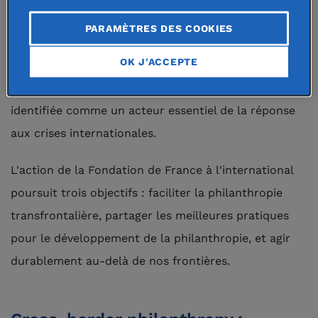
projets désireux d'agir pour l’intérêt général. La
PARAMÈTRES DES COOKIES
Fondation de France a développé, au cours du
OK J'ACCEPTE
temps, un solide réseau de partenaires
internationaux. Celui-ci lui permet aujourd'hui d'être
identifiée comme un acteur essentiel de la réponse
aux crises internationales.
L'action de la Fondation de France à l'international
poursuit trois objectifs : faciliter la philanthropie
transfrontalière, partager les meilleures pratiques
pour le développement de la philanthropie, et agir
durablement au-delà de nos frontières.