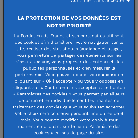
Continuer sans accepter ➜
éducation » de la Fondation et pilote du collectif.
« La
réussite scolaire
est une question cruciale
mais elle
LA PROTECTION DE VOS DONNÉES EST
constitue la partie émergée du problème car elle n’est
NOTRE PRIORITÉ
possible que lorsque plusieurs conditions sont réunies : des
La Fondation de France et ses partenaires utilisent
conditions de vie permettant aux enfants de s’épanouir et
des cookies afin d'améliorer votre navigation sur le
d’étudier, un climat scolaire serein, des relations apaisées
site, réaliser des statistiques (audience et usage),
avec les autres et, autour d’eux,
des parents en situation
vous permettre de partager des éléments sur les
réseaux sociaux, vous proposer du contenu et des
de jouer leur rôle
et des équipes pédagogiques soutenues,
publicités personnalisés et d’en mesurer la
motivées et efficaces
».
performance. Vous pouvez donner votre accord en
cliquant sur « Ok j’accepte » ou vous y opposez en
Pour réduire les inégalités et encourager la réussite
cliquant sur « Continuer sans accepter ». Le bouton
« Paramètres des cookies » vous permet par ailleurs
scolaire de tous les élèves, il faut à la fois favoriser la
de paramétrer individuellement les finalités de
socialisation et le goût de l’école dès le plus jeune âge ainsi
traitement des cookies que vous souhaitez accepter.
qu’une orientation choisie pour les collégiens et lycéens,
Votre choix sera conservé pendant une durée de 6
mois. Vous pouvez modifier votre choix à tout
soutenir les élèves en difficultés, lutter contre les violences
moment en cliquant sur le lien « Paramètre des
et les discriminations à l’école, sans oublier d’accompagner
cookies » en bas de page du site.
les adultes qui les entourent, qu’il s’agisse de l’entourage