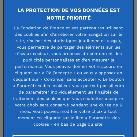
économiques ou encore la transition
LA PROTECTION DE VOS DONNÉES EST
écologique.
NOTRE PRIORITÉ
La Fondation de France et ses partenaires utilisent
des cookies afin d'améliorer votre navigation sur le
Accompagner en proximité toutes
site, réaliser des statistiques (audience et usage),
les formes de générosité
vous permettre de partager des éléments sur les
réseaux sociaux, vous proposer du contenu et des
publicités personnalisés et d’en mesurer la
La Fondation de France Sud-Ouest couvre 15
performance. Vous pouvez donner votre accord en
départements des régions Nouvelle-Aquitaine et
cliquant sur « Ok j’accepte » ou vous y opposez en
cliquant sur « Continuer sans accepter ». Le bouton
Occitanie. Grâce à une connaissance fine des réalités
« Paramètres des cookies » vous permet par ailleurs
locales et à un réseau solide, elle accompagne celles
de paramétrer individuellement les finalités de
traitement des cookies que vous souhaitez accepter.
et ceux qui souhaitent agir pour l’intérêt général.
Votre choix sera conservé pendant une durée de 6
Son rôle : transformer toutes ces envies d’agir en
mois. Vous pouvez modifier votre choix à tout
moment en cliquant sur le lien « Paramètre des
actions concrètes, efficaces et durables.
cookies » en bas de page du site.
Son équipe salariée et bénévole est engagée au