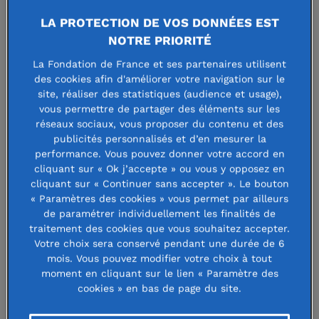
LA PROTECTION DE VOS DONNÉES EST
NOTRE PRIORITÉ
La Fondation de France et ses partenaires utilisent
des cookies afin d'améliorer votre navigation sur le
site, réaliser des statistiques (audience et usage),
vous permettre de partager des éléments sur les
réseaux sociaux, vous proposer du contenu et des
publicités personnalisés et d’en mesurer la
performance. Vous pouvez donner votre accord en
cliquant sur « Ok j’accepte » ou vous y opposez en
cliquant sur « Continuer sans accepter ». Le bouton
Garantir l’accès effectif aux droits
« Paramètres des cookies » vous permet par ailleurs
de paramétrer individuellement les finalités de
des personnes marginalisées et/ou
traitement des cookies que vous souhaitez accepter.
discriminées
Votre choix sera conservé pendant une durée de 6
mois. Vous pouvez modifier votre choix à tout
moment en cliquant sur le lien « Paramètre des
Date d'ouverture : 2 juillet 2026
cookies » en bas de page du site.
**Attention : date de dépôt de la note d'intention :