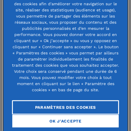
renforcer le pouvoir d’agir des enfants et des
des cookies afin d'améliorer votre navigation sur le
site, réaliser des statistiques (audience et usage),
jeunes
, en les accompagnant dans la découverte
vous permettre de partager des éléments sur les
et la compréhension du monde, en développant
réseaux sociaux, vous proposer du contenu et des
publicités personnalisés et d’en mesurer la
leur esprit critique, et en encourageant leur
performance. Vous pouvez donner votre accord en
engagement dans des projets individuels et
cliquant sur « Ok j’accepte » ou vous y opposez en
cliquant sur « Continuer sans accepter ». Le bouton
collectifs.
« Paramètres des cookies » vous permet par ailleurs
de paramétrer individuellement les finalités de
Les actions soutenues par le collectif concernent
traitement des cookies que vous souhaitez accepter.
Votre choix sera conservé pendant une durée de 6
l’ensemble des classes d’âge, de la petite enfance à
mois. Vous pouvez modifier votre choix à tout
l’entrée dans l’âge adulte
, mais aussi tous les
moment en cliquant sur le lien « Paramètre des
cookies » en bas de page du site.
adultes qui accompagnent les enfants et les jeunes
(parents et professionnels). Une attention
PARAMÈTRES DES COOKIES
particulière est portée aux moments charnières dans
le développement de l’enfant : petite enfance, entrée
OK J'ACCEPTE
à l’école, adolescence, autonomie du foyer familial.