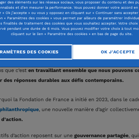
ager des éléments sur les réseaux sociaux, vous proposer du contenu et des pu
nnalisés et d’en mesurer la performance. Vous pouvez donner votre accord en 
r « Ok j’accepte » ou vous y opposez en cliquant sur « Continuer sans accepter 
n « Paramètres des cookies » vous permet par ailleurs de paramétrer individu
es finalités de traitement des cookies que vous souhaitez accepter. Votre choix
rvé pendant une durée de 6 mois. Vous pouvez modifier votre choix à tout m
llectifs d'action : une nouvelle maniè
cliquant sur le lien « Paramètre des cookies » en bas de page du site.
RAMÈTRES DES COOKIES
OK J'ACCEPTE
s enjeux de plus en plus complexes et imbriqués, nous 
s que c’est
en travaillant ensemble que nous pouvons c
r des réponses durables aux défis contemporains.
rquoi la Fondation de France a initié en 2023, dans le cad
philanthropique
, une nouvelle manière d’agir collectivem
 d’action.
ctifs d’action reposent sur une
gouvernance partagée
, qu