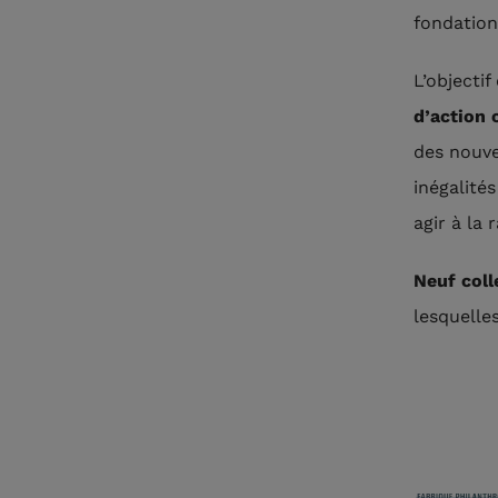
fondation
L’objectif
d’action
des nouvel
inégalité
agir à la
Neuf coll
lesquelle