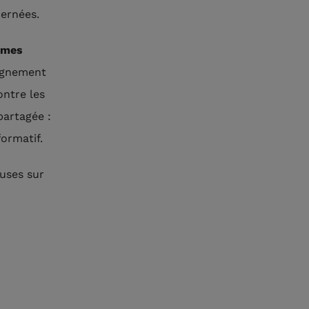
cernées.
mmes
agnement
ontre les
partagée :
ormatif.
auses sur