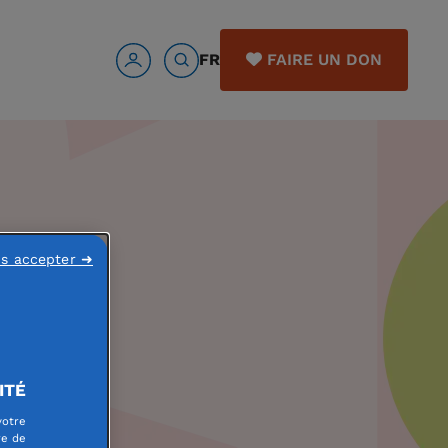
FR
FAIRE UN DON
ns accepter ➜
ITÉ
votre
re de