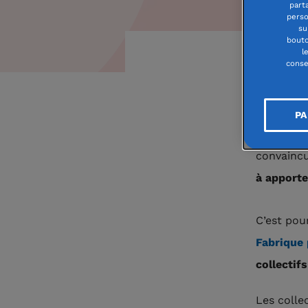
part
perso
su
bouto
l
conse
Les co
d'agir
PA
Face à de
convaincu
à apporte
C’est pou
Fabrique 
collectifs
Les colle