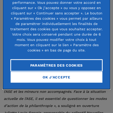
Sociale à l’Enfance (ASE) et au rôle
performance. Vous pouvez donner votre accord en
cliquant sur « Ok j’accepte » ou vous y opposez en
que peut jouer la philanthropie.
cliquant sur « Continuer sans accepter ». Le bouton
« Paramètres des cookies » vous permet par ailleurs
Dans un contexte marqué par une crise profonde de l’Aide
de paramétrer individuellement les finalités de
traitement des cookies que vous souhaitez accepter.
Sociale à l’Enfance – près de 400 000 jeunes concernés et
Votre choix sera conservé pendant une durée de 6
des conditions d’accueil de plus en plus fragilisées par le
mois. Vous pouvez modifier votre choix à tout
manque de moyens – cette journée a réuni une centaine
moment en cliquant sur le lien « Paramètre des
cookies » en bas de page du site.
d’acteurs engagés : associations, pouvoirs publics,
philanthropes et chercheurs.
PARAMÈTRES DES COOKIES
« Acteur historique de l’aide à l’enfance vulnérable, la
OK J'ACCEPTE
Fondation de France a soutenu des projets auprès des
enfants placés, des jeunes dans le cadre de la sortie de
l’ASE et les mineurs non accompagnés. Face à la situation
actuelle de l’ASE, il est essentiel de questionner les modes
d’action de la philanthropie »
, a souligné en ouverture
Juliette Louis-Servais, responsable du collectif Nouvelles