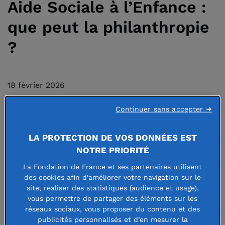
Aide Sociale à l’Enfance :
que peut la philanthropie
?
18 février 2026
Continuer sans accepter ➜
LA PROTECTION DE VOS DONNÉES EST
Le 16 décembre dernier, le collectif
NOTRE PRIORITÉ
d’action Nouvelles générations de la
La Fondation de France et ses partenaires utilisent
Fondation de France organisait, à la
des cookies afin d'améliorer votre navigation sur le
site, réaliser des statistiques (audience et usage),
Fondation des Apprentis d’Auteuil,
vous permettre de partager des éléments sur les
une rencontre consacrée à l’Aide
réseaux sociaux, vous proposer du contenu et des
publicités personnalisés et d’en mesurer la