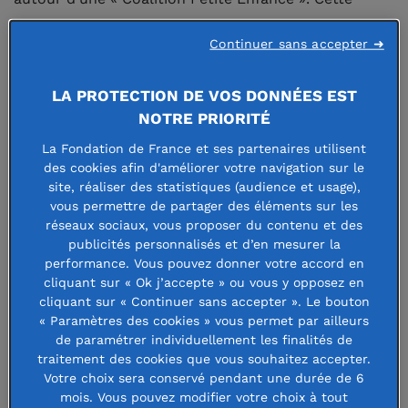
initiative collaborative vise à renforcer
Continuer sans accepter ➜
l’accompagnement des jeunes enfants et de leurs
familles, en particulier les plus vulnérables, sur
LA PROTECTION DE VOS DONNÉES EST
l’ensemble du territoire.
NOTRE PRIORITÉ
La Fondation de France et ses partenaires utilisent
des cookies afin d'améliorer votre navigation sur le
Télécharger le communiqué de presse
site, réaliser des statistiques (audience et usage),
vous permettre de partager des éléments sur les
réseaux sociaux, vous proposer du contenu et des
Une stratégie partagée pour un
publicités personnalisés et d’en mesurer la
impact renforcé
performance. Vous pouvez donner votre accord en
cliquant sur « Ok j’accepte » ou vous y opposez en
cliquant sur « Continuer sans accepter ». Le bouton
Dans le cadre du
collectif d’action
« Accompagner
« Paramètres des cookies » vous permet par ailleurs
les nouvelles générations pour construire l’avenir »
de paramétrer individuellement les finalités de
traitement des cookies que vous souhaitez accepter.
de la Fondation de France
, la démarche de la
Votre choix sera conservé pendant une durée de 6
Coalition Petite Enfance vise à :
mois. Vous pouvez modifier votre choix à tout