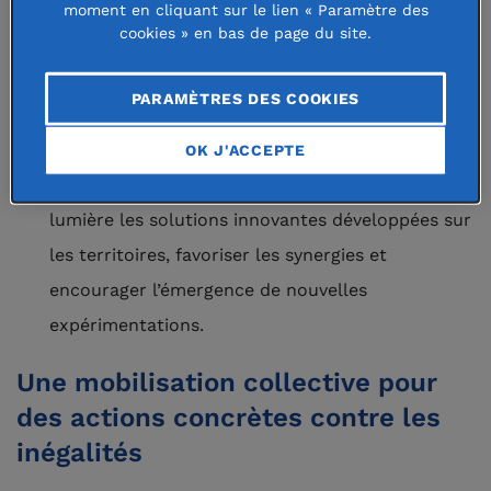
moment en cliquant sur le lien « Paramètre des
cookies » en bas de page du site.
Soutenir les acteurs de terrain
: professionnels
de la petite enfance, parents et familles, en leur
PARAMÈTRES DES COOKIES
apportant des ressources et un
accompagnement adaptés.
OK J'ACCEPTE
Valoriser les initiatives locales
: mettre en
lumière les solutions innovantes développées sur
les territoires, favoriser les synergies et
encourager l’émergence de nouvelles
expérimentations.
Une mobilisation collective pour
des actions concrètes contre les
inégalités