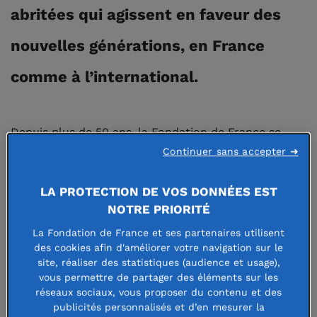
abritées qui agissent en faveur des
nouvelles générations, en France
comme à l’international.
Depuis plus de 50 ans, la Fondation de France se
Continuer sans accepter ➜
mobilise pour aider les enfants et les jeunes à
trouver leur place dans la société et à construire
LA PROTECTION DE VOS DONNÉES EST
l’avenir.
NOTRE PRIORITÉ
La Fondation de France et ses partenaires utilisent
Pour développer des solutions efficaces et durables,
des cookies afin d'améliorer votre navigation sur le
la Fondation de France et les fondations abritées
site, réaliser des statistiques (audience et usage),
vous permettre de partager des éléments sur les
privilégient des actions qui prennent en compte
réseaux sociaux, vous proposer du contenu et des
l’environnement familial de l’enfant dans sa globalité
publicités personnalisés et d’en mesurer la