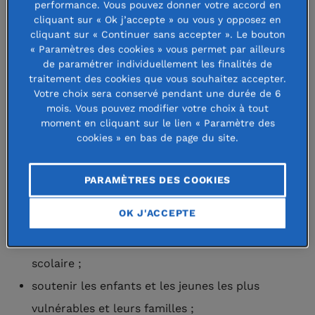
performance. Vous pouvez donner votre accord en
(situation des parents, logement, santé, …), et qui
cliquant sur « Ok j’accepte » ou vous y opposez en
favorisent les coopérations entre tous les acteurs
cliquant sur « Continuer sans accepter ». Le bouton
« Paramètres des cookies » vous permet par ailleurs
concernés (associations, professionnels de la santé
de paramétrer individuellement les finalités de
et socio-éducatifs, collectivités territoriales, …). Les
traitement des cookies que vous souhaitez accepter.
Votre choix sera conservé pendant une durée de 6
initiatives soutenues concernent toutes les étapes
mois. Vous pouvez modifier votre choix à tout
clés de la vie des enfants, de la périnatalité et la
moment en cliquant sur le lien « Paramètre des
cookies » en bas de page du site.
petite enfance jusqu’à l’entrée dans l’âge adulte.
PARAMÈTRES DES COOKIES
La Fondation de France et les fondations abritées
agissent en priorité pour :
OK J'ACCEPTE
réduire les inégalités et encourager la réussite
scolaire ;
soutenir les enfants et les jeunes les plus
vulnérables et leurs familles ;