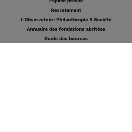
Espace presse
Recrutement
L'Observatoire Philanthropie & Société
Annuaire des fondations abritées
Guide des bourses
Nous contacter
Je veux recevoir l'actualité de la Fondation de
France :
Je m'inscris