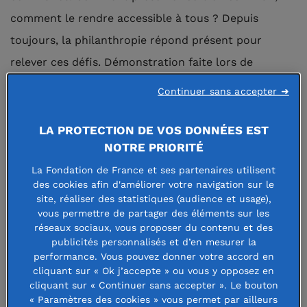
comment le rendre accessible à tous ? Depuis
toujours, la philanthropie répond présent pour
relever ces défis. Démonstration faite lors de
l’incendie qui a ravagé la cathédrale Notre-Dame-de
Continuer sans accepter ➜
Paris, suscitant un élan sans précédent. Mais au-delà
de ces situations dramatiques, ce sont des dizaines
LA PROTECTION DE VOS DONNÉES EST
NOTRE PRIORITÉ
de fondations abritées qui agissent au quotidien et
La Fondation de France et ses partenaires utilisent
participent au financement des travaux de
des cookies afin d'améliorer votre navigation sur le
restauration du patrimoine, partout en France,
site, réaliser des statistiques (audience et usage),
vous permettre de partager des éléments sur les
qu’elles œuvrent au profit de constructions très
réseaux sociaux, vous proposer du contenu et des
anciennes, d’œuvres d’art ou de patrimoine industriel
publicités personnalisés et d’en mesurer la
performance. Vous pouvez donner votre accord en
plus récent.
cliquant sur « Ok j’accepte » ou vous y opposez en
cliquant sur « Continuer sans accepter ». Le bouton
Nombre de ces organisations émanent de
« Paramètres des cookies » vous permet par ailleurs