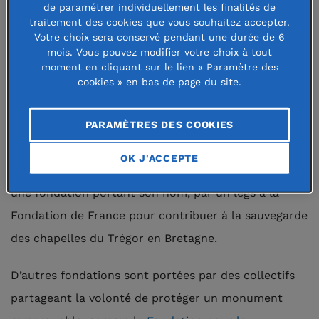
de paramétrer individuellement les finalités de
particuliers passionnés, comme Jean-Claude Fillaud,
traitement des cookies que vous souhaitez accepter.
un amoureux des arts très attaché à son Berry natal,
Votre choix sera conservé pendant une durée de 6
mois. Vous pouvez modifier votre choix à tout
qui a fondé « Dilecta » en 2018. Cette fondation
moment en cliquant sur le lien « Paramètre des
abritée à la Fondation de France s’attache à mettre
cookies » en bas de page du site.
en valeur et à protéger des pièces du petit
patrimoine religieux, des constructions rurales ou
PARAMÈTRES DES COOKIES
commémoratives dans les régions de l’Indre et la
OK J'ACCEPTE
Vienne. Ou comme Pierre Delestre qui a désiré créer
une fondation portant son nom, par un legs à la
Fondation de France pour contribuer à la sauvegarde
des chapelles du Trégor en Bretagne.
D’autres fondations sont portées par des collectifs
partageant la volonté de protéger un monument