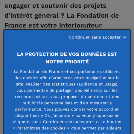
engager et soutenir des projets
d’intérêt général ? La Fondation de
France est votre interlocuteur
privilégié pour mettre en place le
Continuer sans accepter ➜
projet de mécénat qui vous convient.
LA PROTECTION DE VOS DONNÉES EST
Où que vous soyez en France, notre
NOTRE PRIORITÉ
équipe de professionnels vous
La Fondation de France et ses partenaires utilisent
accompagne pour mettre en œuvre
des cookies afin d'améliorer votre navigation sur le
des actions qui mobilisent vos
site, réaliser des statistiques (audience et usage),
vous permettre de partager des éléments sur les
collaborateurs et vos clients tout en
réseaux sociaux, vous proposer du contenu et des
publicités personnalisés et d’en mesurer la
ayant un impact positif sur la société.
performance. Vous pouvez donner votre accord en
cliquant sur « Ok j’accepte » ou vous y opposez en
Une expertise solide au service de
cliquant sur « Continuer sans accepter ». Le bouton
« Paramètres des cookies » vous permet par ailleurs
l’intérêt général