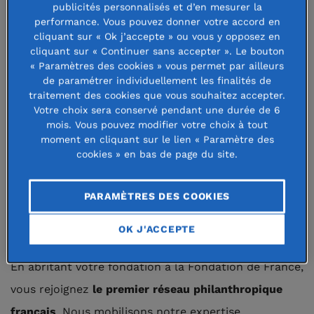
salariés au-delà de son activité économique.
publicités personnalisés et d’en mesurer la
performance. Vous pouvez donner votre accord en
cliquant sur « Ok j’accepte » ou vous y opposez en
Avec, pour tous, la volonté d’avoir
un impact positif
cliquant sur « Continuer sans accepter ». Le bouton
et durable sur la société
.
« Paramètres des cookies » vous permet par ailleurs
de paramétrer individuellement les finalités de
traitement des cookies que vous souhaitez accepter.
Votre choix sera conservé pendant une durée de 6
mois. Vous pouvez modifier votre choix à tout
À lire aussi :
Fondation, fonds de dotation,
moment en cliquant sur le lien « Paramètre des
association : quelles différences ?
cookies » en bas de page du site.
PARAMÈTRES DES COOKIES
Devenir fondateur à la Fondation
de France
OK J'ACCEPTE
En abritant votre fondation à la Fondation de France,
vous rejoignez
le premier réseau philanthropique
français
. Nous mobilisons notre expertise,