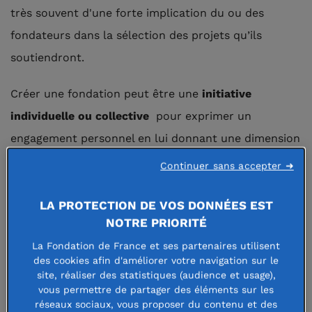
très souvent d'une forte implication du ou des
fondateurs dans la sélection des projets qu’ils
soutiendront.
Créer une fondation peut être une
initiative
individuelle ou collective
pour exprimer un
engagement personnel en lui donnant une dimension
supplémentaire, celle de
l’intérêt général
. C’est aussi
Continuer sans accepter ➜
parfois
l’histoire d’un couple, d’une famille, d’une
LA PROTECTION DE VOS DONNÉES EST
fratrie, d’un groupe d’amis
. Ou encore celle
NOTRE PRIORITÉ
d’un
entrepreneur
ou d’une
entreprise
– de la TPE
La Fondation de France et ses partenaires utilisent
au grand groupe international –, qui souhaite aligner
des cookies afin d'améliorer votre navigation sur le
sa stratégie d’entreprise, sa gouvernance et sa
site, réaliser des statistiques (audience et usage),
vous permettre de partager des éléments sur les
démarche philanthropique
,
tout en mobilisant ses
réseaux sociaux, vous proposer du contenu et des