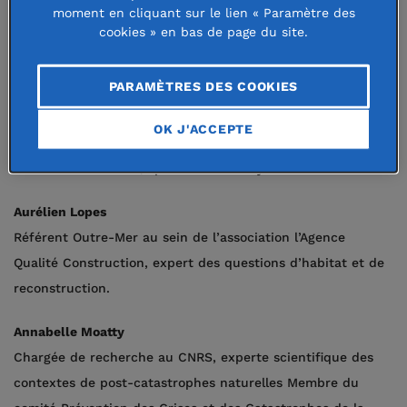
moment en cliquant sur le lien « Paramètre des
Ingénieur forestier, fondateur du bureau d’études Terra,
cookies » en bas de page du site.
ancien président d’Emmaüs Défi et membre de
Convergences France.
PARAMÈTRES DES COOKIES
Clémentine Lehuger
OK J'ACCEPTE
Docteure en science politique de l’Université Paris I
Panthéon-Sorbonne, spécialiste de Mayotte.
Aurélien Lopes
Référent Outre-Mer au sein de l’association l’Agence
Qualité Construction, expert des questions d’habitat et de
reconstruction.
Annabelle Moatty
Chargée de recherche au CNRS, experte scientifique des
contextes de post-catastrophes naturelles Membre du