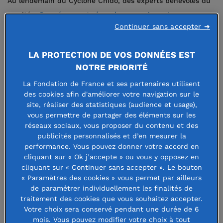
Au lendemain du Cyclone Chido, des experts bénévoles du
comité «
Se préparer et répondre aux crises et aux
Continuer sans accepter ➜
catastrophes
» ont été mobilisés en urgence pour examiner
et valider les premières demandes de soutien en
LA PROTECTION DE VOS DONNÉES EST
provenance d’associations locales et nationales. Un
comité
NOTRE PRIORITÉ
« Solidarité Mayotte »
a été constitué dans les jours
La Fondation de France et ses partenaires utilisent
suivants et se réunit au moins une fois par semaine pour
des cookies afin d'améliorer votre navigation sur le
décider des actions à soutenir en fonction de l'évolution
site, réaliser des statistiques (audience et usage),
des besoins.
vous permettre de partager des éléments sur les
réseaux sociaux, vous proposer du contenu et des
publicités personnalisés et d’en mesurer la
PRÉSIDENT
performance. Vous pouvez donner votre accord en
cliquant sur « Ok j’accepte » ou vous y opposez en
Dominique Boyer
cliquant sur « Continuer sans accepter ». Le bouton
Ancien inspecteur de l’Éducation nationale à Saint-Martin
« Paramètres des cookies » vous permet par ailleurs
de paramétrer individuellement les finalités de
MEMBRES
traitement des cookies que vous souhaitez accepter.
Votre choix sera conservé pendant une durée de 6
mois. Vous pouvez modifier votre choix à tout
Jacques Desproges