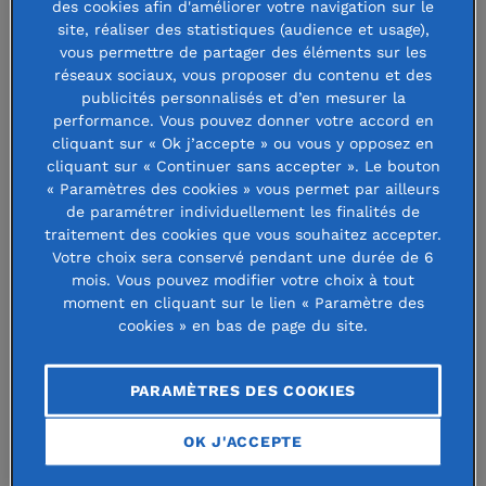
des cookies afin d'améliorer votre navigation sur le
Résidences Terre Sauvage pour le Vivant
site, réaliser des statistiques (audience et usage),
vous permettre de partager des éléments sur les
La Fondation Terre &Fils, lance le Prix Terre Sauvage
réseaux sociaux, vous proposer du contenu et des
pour le Vivant et les Résidences Terre Sauvage pour
publicités personnalisés et d’en mesurer la
le Vivant. À travers ces initiatives, elle affirme son
performance. Vous pouvez donner votre accord en
ambition : contribuer à retisser des liens durables
cliquant sur « Ok j’accepte » ou vous y opposez en
entre les sociétés humaines, leurs territoires et le
cliquant sur « Continuer sans accepter ». Le bouton
« Paramètres des cookies » vous permet par ailleurs
vivant, en soutenant des projets d’intérêt général
de paramétrer individuellement les finalités de
alliant explorations scientifiques, protection de la
traitement des cookies que vous souhaitez accepter.
nature et mise en récit du monde vivant.
Votre choix sera conservé pendant une durée de 6
mois. Vous pouvez modifier votre choix à tout
moment en cliquant sur le lien « Paramètre des
cookies » en bas de page du site.
PARAMÈTRES DES COOKIES
OK J'ACCEPTE