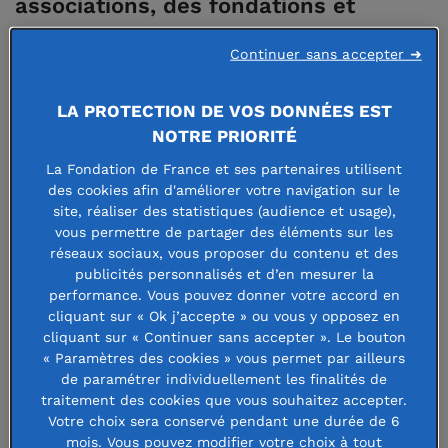
associations, des fondations et
d’autres acteurs engagés dans ce
Continuer sans accepter ➜
domaine, à l’Institut National du
Sport, de l’Expertise et de la
LA PROTECTION DE VOS DONNÉES EST
NOTRE PRIORITÉ
Performance (INSEP) les 7 et 8
La Fondation de France et ses partenaires utilisent
novembre derniers.
des cookies afin d'améliorer votre navigation sur le
site, réaliser des statistiques (audience et usage),
« Ensemble, nous avons les réponses pour faire du sport un
vous permettre de partager des éléments sur les
réseaux sociaux, vous proposer du contenu et des
levier puissant de solidarité et d’inclusion pour tous.
Je
publicités personnalisés et d’en mesurer la
peux témoigner du bonheur et de la fierté que procurent
performance. Vous pouvez donner votre accord en
ces réussites collectives qui appartiennent à tous ».
C’est
cliquant sur « Ok j’accepte » ou vous y opposez en
cliquant sur « Continuer sans accepter ». Le bouton
par ces mots qu’Axelle Davezac, directrice générale de la
« Paramètres des cookies » vous permet par ailleurs
Fondation de France, a ouvert ces rencontres. Elle a
de paramétrer individuellement les finalités de
rappelé l’importance pour la Fondation de France de
traitement des cookies que vous souhaitez accepter.
Votre choix sera conservé pendant une durée de 6
favoriser les temps d’échange et la co-construction entre
mois. Vous pouvez modifier votre choix à tout