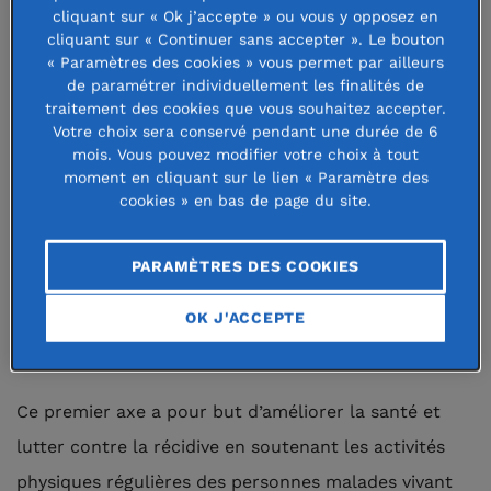
cliquant sur « Ok j’accepte » ou vous y opposez en
faire du sport. Par ailleurs, les stéréotypes de sexe
cliquant sur « Continuer sans accepter ». Le bouton
« Paramètres des cookies » vous permet par ailleurs
persistent : les filles pratiquant un sport en club
de paramétrer individuellement les finalités de
sont trois fois moins nombreuses que les garçons
traitement des cookies que vous souhaitez accepter.
Votre choix sera conservé pendant une durée de 6
mois. Vous pouvez modifier votre choix à tout
La Fondation de France encourage les actions
moment en cliquant sur le lien « Paramètre des
permettant d’utiliser le sport pour favoriser
cookies » en bas de page du site.
l’insertion sociale et professionnelle des jeunes
femmes et améliorer la santé des malades. Notre
PARAMÈTRES DES COOKIES
action se décline autour de deux priorités :
OK J'ACCEPTE
En territoires fragiles, pour les publics fragiles
Ce premier axe a pour but d’améliorer la santé et
lutter contre la récidive en soutenant les activités
physiques régulières des personnes malades vivant