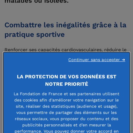
malades ou isolées.
Combattre les inégalités grâce à la
pratique sportive
Renforcer ses capacités cardiovasculaires, réduire le
risque de diabète et de certains cancers, prévenir les
Continuer sans accepter ➜
maladies psychiques, lutter contre le stress et
LA PROTECTION DE VOS DONNÉES EST
l’anxiété, améliorer la confiance en soi, renforcer les
NOTRE PRIORITÉ
liens sociaux…le sport a tout bon !
La Fondation de France et ses partenaires utilisent
des cookies afin d'améliorer votre navigation sur le
Mais en matière de pratiques sportives, tout le
site, réaliser des statistiques (audience et usage),
monde n’est pas sur la même ligne de départ ! Par
vous permettre de partager des éléments sur les
réseaux sociaux, vous proposer du contenu et des
exemple pour les malades, et particulièrement
publicités personnalisés et d’en mesurer la
performance. Vous pouvez donner votre accord en
en zone rurale, il est difficile de se déplacer pour