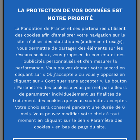
appuyer des actions à l’international.
LA PROTECTION DE VOS DONNÉES EST
NOTRE PRIORITÉ
Ce sont plus de 41 millions d’euros qui ont été
collectés, pour financer plus de 850 projets.
La Fondation de France et ses partenaires utilisent
des cookies afin d'améliorer votre navigation sur le
Un an de mobilisation
site, réaliser des statistiques (audience et usage),
vous permettre de partager des éléments sur les
réseaux sociaux, vous proposer du contenu et des
publicités personnalisés et d’en mesurer la
performance. Vous pouvez donner votre accord en
cliquant sur « Ok j’accepte » ou vous y opposez en
cliquant sur « Continuer sans accepter ». Le bouton
« Paramètres des cookies » vous permet par ailleurs
de paramétrer individuellement les finalités de
traitement des cookies que vous souhaitez accepter.
Votre choix sera conservé pendant une durée de 6
mois. Vous pouvez modifier votre choix à tout
moment en cliquant sur le lien « Paramètre des
cookies » en bas de page du site.
L’aide aux hôpitaux et aux