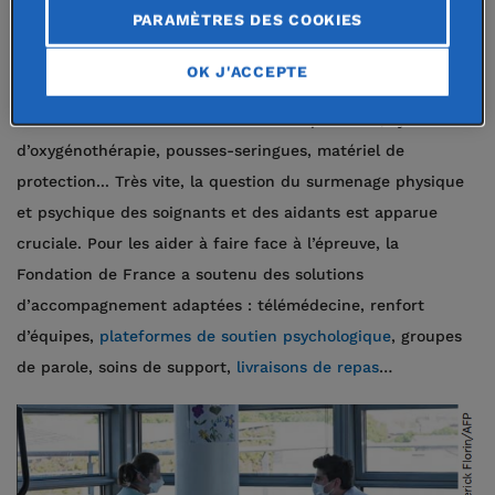
soignants
PARAMÈTRES DES COOKIES
Dès le début de la crise Covid-19, la Fondation de France
OK J'ACCEPTE
s’est engagée auprès des équipes soignantes, en assurant
la fourniture de
matériel médical
: respirateurs, systèmes
d’oxygénothérapie, pousses-seringues, matériel de
protection... Très vite, la question du surmenage physique
et psychique des soignants et des aidants est apparue
cruciale. Pour les aider à faire face à l’épreuve, la
Fondation de France a soutenu des solutions
d’accompagnement adaptées : télémédecine, renfort
d’équipes,
plateformes de soutien psychologique
, groupes
de parole, soins de support,
livraisons de repas
…