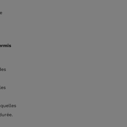
de
permis
des
les
xquelles
durée.