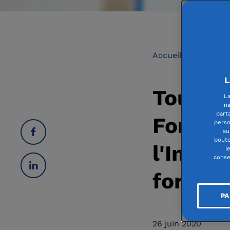
Accueil
Urgenc
L
Tous un
La
na
part
Fondati
perso
su
bouto
l'Insti
l
conse
forces
PA
26 juin 2020