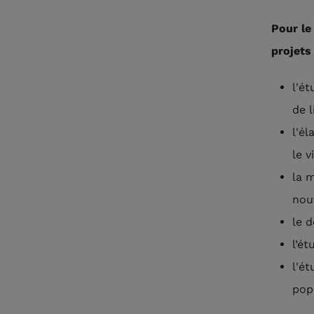
Pour le
projets
l'é
de 
l'é
le v
la 
nou
le 
l’ét
l'é
pop