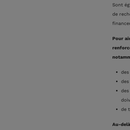
Sont ég
de rech
finance
Pour ai
renforc
notamm
des
des
des
doi
de t
Au-delà