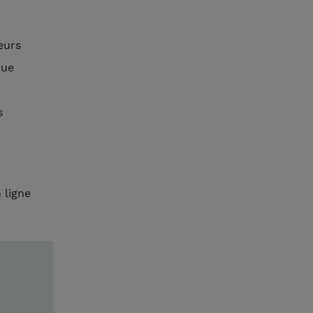
eurs
que
s
 ligne