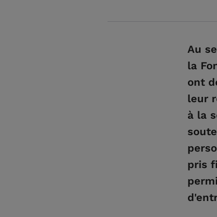
Au se
la Fo
ont d
leur 
à la 
soute
perso
pris 
permi
d'entr