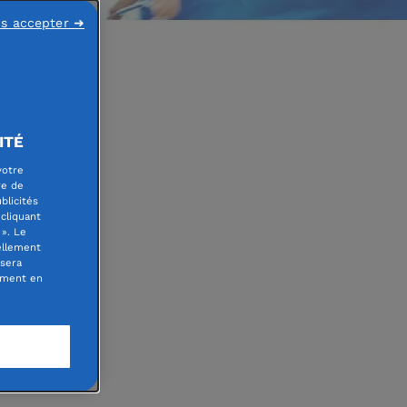
ns accepter ➜
ITÉ
votre
re de
blicités
 et
cliquant
». Le
ellement
urs
 sera
oment en