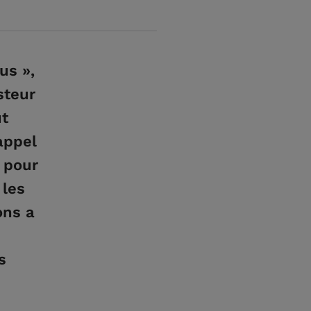
us »,
steur
ut
appel
0 pour
 les
ons a
s