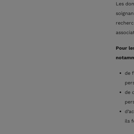
Les don
soignan
recherc
associa
Pour le
notamm
de f
per
de 
per
d’a
ils