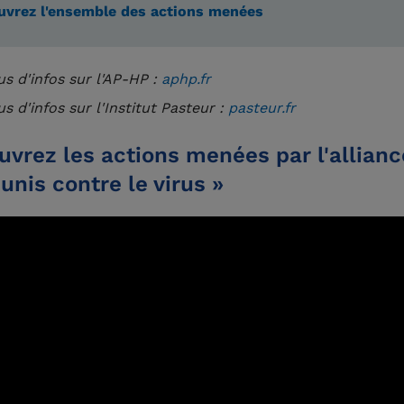
uvrez l'ensemble des actions menées
us d'infos sur l'AP-HP :
aphp.fr
s d'infos sur l'Institut Pasteur :
pasteur.fr
vrez les actions menées par l'allianc
unis contre le virus »