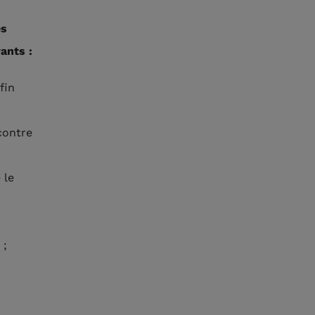
es
ants :
fin
contre
 le
 ;