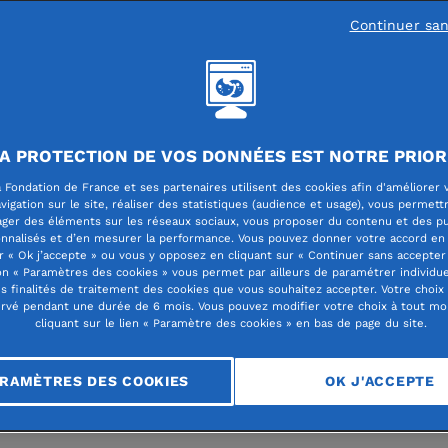
Continuer sa
es
A PROTECTION DE VOS DONNÉES EST NOTRE PRIOR
is contre le virus : la
 Fondation de France et ses partenaires utilisent des cookies afin d'améliorer 
vigation sur le site, réaliser des statistiques (audience et usage), vous permett
ager des éléments sur les réseaux sociaux, vous proposer du contenu et des pu
on de France, l'AP-HP
nnalisés et d’en mesurer la performance. Vous pouvez donner votre accord en 
r « Ok j’accepte » ou vous y opposez en cliquant sur « Continuer sans accepter 
n « Paramètres des cookies » vous permet par ailleurs de paramétrer individu
tut Pasteur unissent le
es finalités de traitement des cookies que vous souhaitez accepter. Votre choix
rvé pendant une durée de 6 mois. Vous pouvez modifier votre choix à tout m
cliquant sur le lien « Paramètre des cookies » en bas de page du site.
RAMÈTRES DES COOKIES
OK J'ACCEPTE