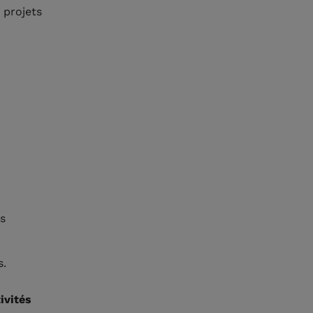
 projets
ns
s.
ivités