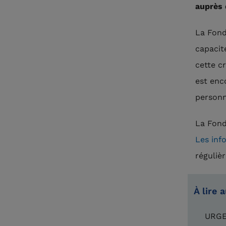
auprès 
La Fond
capacit
cette cr
est enc
personn
La Fond
Les inf
réguliè
À lire 
URGE