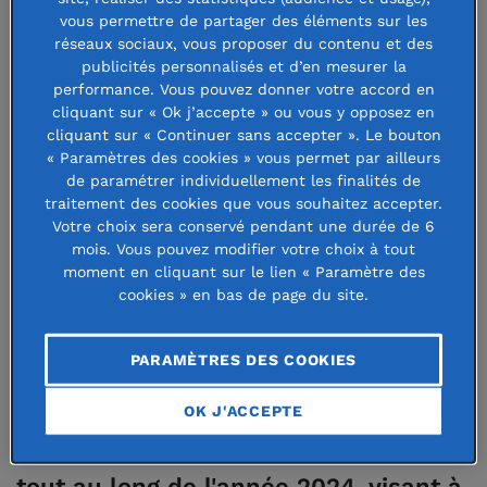
concilier équité sociale et
vous permettre de partager des éléments sur les
préservation écologique à travers une
réseaux sociaux, vous proposer du contenu et des
publicités personnalisés et d’en mesurer la
gestion partagée de l'eau ? Le Gret et
performance. Vous pouvez donner votre accord en
cliquant sur « Ok j’accepte » ou vous y opposez en
La Fondation de France ont tenté
cliquant sur « Continuer sans accepter ». Le bouton
d’apporter des réponses à cet enjeu
« Paramètres des cookies » vous permet par ailleurs
de paramétrer individuellement les finalités de
majeur en organisant, le 25
traitement des cookies que vous souhaitez accepter.
septembre dernier, un temps
Votre choix sera conservé pendant une durée de 6
mois. Vous pouvez modifier votre choix à tout
d’échange autour d'initiatives menées
moment en cliquant sur le lien « Paramètre des
cookies » en bas de page du site.
en France, au Sénégal et au Togo par
des organisations de la société civile
PARAMÈTRES DES COOKIES
et des collectivités territoriales. Cet
événement s'inscrivait dans la
OK J'ACCEPTE
continuité d’un cycle d’ateliers menés
tout au long de l'année 2024, visant à