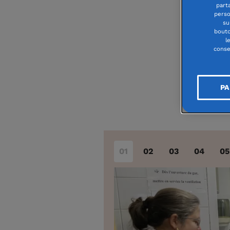
part
perso
su
bouto
l
conse
PA
01
02
03
04
05