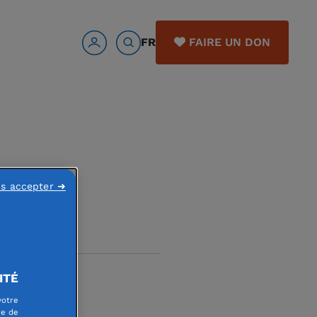
FR
FAIRE UN DON
ns accepter ➜
ITÉ
votre
re de