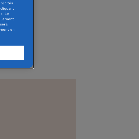
blicités
cliquant
». Le
ellement
 sera
oment en