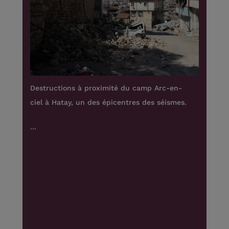
Destructions à proximité du camp Arc-en-
Bén
ciel à Hatay, un des épicentres des séismes.
deva
du 
...
res
Inte
...