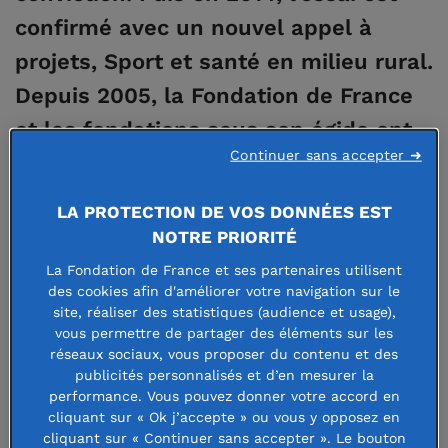
confirmé avec un nouvel appel à
projets, Sport et santé en milieu rural.
Depuis 2005, la Fondation de France
et les fondations sous son égide ont
Continuer sans accepter ➜
soutenu près de 1 000 projets sur ces
thématiques, et le mouvement va
LA PROTECTION DE VOS DONNÉES EST
crescendo.
NOTRE PRIORITÉ
La Fondation de France et ses partenaires utilisent
« Avec cette femme, la première séance d’activité physique
des cookies afin d'améliorer votre navigation sur le
adaptée (APA), a duré cinq minutes. Mais les suivantes ont
site, réaliser des statistiques (audience et usage),
vous permettre de partager des éléments sur les
atteint la demi-heure. Quel succès, pour une personne de
réseaux sociaux, vous proposer du contenu et des
45 ans en surpoids et souffrant d’un cancer du cerveau.
publicités personnalisés et d’en mesurer la
Après dix séances, elle m’a annoncé qu’elle parvenait à se
performance. Vous pouvez donner votre accord en
cliquant sur « Ok j’accepte » ou vous y opposez en
vêtir seule. Puis un jour, au lieu de se faire conduire, elle
cliquant sur « Continuer sans accepter ». Le bouton