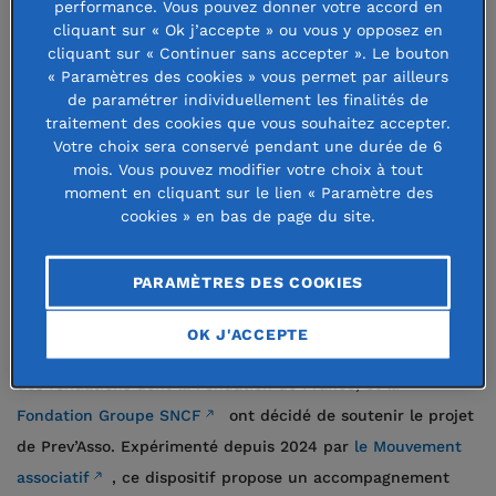
performance. Vous pouvez donner votre accord en
cliquant sur « Ok j’accepte » ou vous y opposez en
se mobilisent pour adapter et
cliquant sur « Continuer sans accepter ». Le bouton
renforcer leur soutien aux
« Paramètres des cookies » vous permet par ailleurs
de paramétrer individuellement les finalités de
associations. Quelques initiatives
traitement des cookies que vous souhaitez accepter.
exemplaires.
Votre choix sera conservé pendant une durée de 6
mois. Vous pouvez modifier votre choix à tout
moment en cliquant sur le lien « Paramètre des
En 2025, 50 % des associations ont subi une baisse des
cookies » en bas de page du site.
financements publics. Un quart d’entre elles ont dû réduire
leurs activités¹ et plus de 12 000 emplois ont été supprimés
PARAMÈTRES DES COOKIES
en un an².
OK J'ACCEPTE
Pour aider les associations employeuses les plus fragilisées,
des fondations dont la Fondation de France, et
la
Fondation Groupe SNCF
ont décidé de soutenir le projet
de Prev’Asso. Expérimenté depuis 2024 par
le Mouvement
associatif
, ce dispositif propose un accompagnement