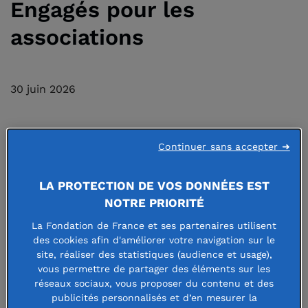
Engagés pour les
associations
30 juin 2026
Continuer sans accepter ➜
Le monde associatif traverse une
LA PROTECTION DE VOS DONNÉES EST
période de turbulences inédite :
NOTRE PRIORITÉ
baisse des financements publics et
La Fondation de France et ses partenaires utilisent
fragilisation économique, remise en
des cookies afin d'améliorer votre navigation sur le
site, réaliser des statistiques (audience et usage),
cause des libertés associatives,
vous permettre de partager des éléments sur les
épuisement des équipes... Face à
réseaux sociaux, vous proposer du contenu et des
publicités personnalisés et d’en mesurer la
cette crise profonde, les fondations