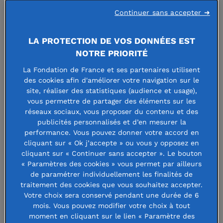
associatif.
Continuer sans accepter ➜
Le Mouvement associatif, le Réseau national des maisons
LA PROTECTION DE VOS DONNÉES EST
des associations (RNMA) et Hexopée viennent de publier les
NOTRE PRIORITÉ
résultats de leur deuxième enquête sur la santé financière
des associations menée en septembre*. Comment la
La Fondation de France et ses partenaires utilisent
des cookies afin d'améliorer votre navigation sur le
situation a-t-elle évolué depuis la première étude réalisée
site, réaliser des statistiques (audience et usage),
en février ?
vous permettre de partager des éléments sur les
réseaux sociaux, vous proposer du contenu et des
Au début de l’année, les associations attendaient encore
publicités personnalisés et d’en mesurer la
performance. Vous pouvez donner votre accord en
des réponses sur leurs financements, mais nos nouvelles
cliquant sur « Ok j’accepte » ou vous y opposez en
données de septembre confirment une tendance claire : les
cliquant sur « Continuer sans accepter ». Le bouton
financements diminuent, et plus encore les subventions
« Paramètres des cookies » vous permet par ailleurs
de paramétrer individuellement les finalités de
publiques. Selon notre enquête, 50 % des associations
traitement des cookies que vous souhaitez accepter.
déclarent avoir vu leurs financements publics diminuer en
Votre choix sera conservé pendant une durée de 6
2025. Pour une association sur 5, cette baisse a même été
mois. Vous pouvez modifier votre choix à tout
moment en cliquant sur le lien « Paramètre des
supérieure à 20 %.