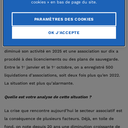
cookies » en bas de page du site.
Les difficultés financières touchent toujours une majorité
PARAMÈTRES DES COOKIES
d’associations employeuses : 70 % d’entre elles déclarent
que le montant de leurs fonds propres demeure fragile ou
OK J'ACCEPTE
nul. Cette situation a des effets directs sur l’activité et les
emplois : près d’une association sur quatre déclare avoir
diminué son activité en 2025 et une association sur dix a
procédé à des licenciements ou des plans de sauvegarde.
Entre le 1ᵉʳ janvier et le 1ᵉʳ octobre, on a enregistré 500
liquidations d’associations, soit deux fois plus qu’en 2022.
La situation est plus qu’alarmante.
Quelle est votre analyse de cette situation ?
La crise que rencontre aujourd’hui le secteur associatif est
la conséquence de plusieurs facteurs. Déjà, en toile de
fond, on note depuis 20 ans une diminution croissante de