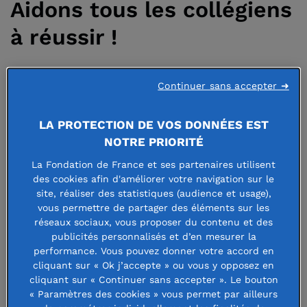
Aidons tous les collégiens
à réussir !
Continuer sans accepter ➜
1 novembre 2022 | Modifié le 6 octobre 2025
LA PROTECTION DE VOS DONNÉES EST
NOTRE PRIORITÉ
La Fondation de France et ses partenaires utilisent
Objectifs
des cookies afin d'améliorer votre navigation sur le
site, réaliser des statistiques (audience et usage),
vous permettre de partager des éléments sur les
Pour contribuer à relever ces défis, la Fondation de France
réseaux sociaux, vous proposer du contenu et des
structure son appel à projets 2023 autour des trois
publicités personnalisés et d’en mesurer la
objectifs suivants :
performance. Vous pouvez donner votre accord en
cliquant sur « Ok j’accepte » ou vous y opposez en
Prendre en compte les singularités (potentiels et
cliquant sur « Continuer sans accepter ». Le bouton
« Paramètres des cookies » vous permet par ailleurs
fragilités) de chacun dans des approches