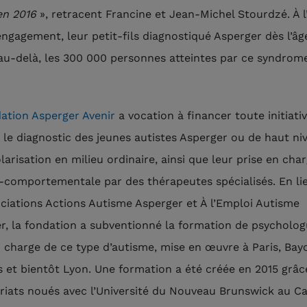
n 2016
», retracent Francine et Jean-Michel Stourdzé. À l’
engagement, leur petit-fils diagnostiqué Asperger dès l’âg
 au-delà, les 300 000 personnes atteintes par ce syndrom
ation Asperger Avenir
a vocation à financer toute initiati
e le diagnostic des jeunes autistes Asperger ou de haut ni
larisation en milieu ordinaire, ainsi que leur prise en cha
-comportementale par des thérapeutes spécialisés. En li
ociations Actions Autisme Asperger et À l’Emploi Autisme
r, la fondation a subventionné la formation de psycholog
n charge de ce type d’autisme, mise en œuvre à Paris, Bay
 et bientôt Lyon. Une formation a été créée en 2015 grâc
riats noués avec l’Université du Nouveau Brunswick au C