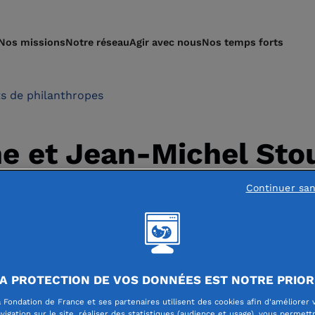
Nos missions
Notre réseau
Agir avec nous
Nos temps forts
ts de philanthropes
ne et Jean-Michel Sto
hropes d'avenir
Continuer sa
A PROTECTION DE VOS DONNÉES EST NOTRE PRIOR
 Fondation de France et ses partenaires utilisent des cookies afin d'améliorer 
vigation sur le site, réaliser des statistiques (audience et usage), vous permett