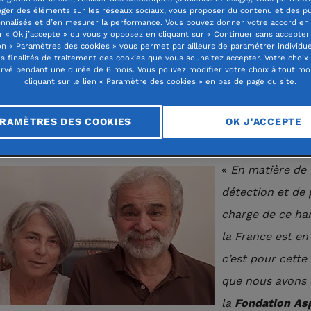
ager des éléments sur les réseaux sociaux, vous proposer du contenu et des pu
ein et Mozart auraient sûrement été
nnalisés et d’en mesurer la performance. Vous pouvez donner votre accord en 
r « Ok j’accepte » ou vous y opposez en cliquant sur « Continuer sans accepter 
ostiqués autistes Asperger ou de haut ni
n « Paramètres des cookies » vous permet par ailleurs de paramétrer individu
es finalités de traitement des cookies que vous souhaitez accepter. Votre choix
 science l’avait permis à leur époque. Un
rvé pendant une durée de 6 mois. Vous pouvez modifier votre choix à tout m
cliquant sur le lien « Paramètre des cookies » en bas de page du site.
cap “invisible” : les facultés intellectuel
préservées, et parfois supérieures à la
RAMÈTRES DES COOKIES
OK J'ACCEPTE
nne.
«
En matière de
détection et de 
charge de ce ha
la France est en 
c’est pour cette
que nous avons 
la
Fondation As