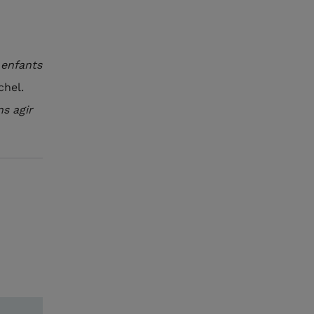
 enfants
chel.
s agir