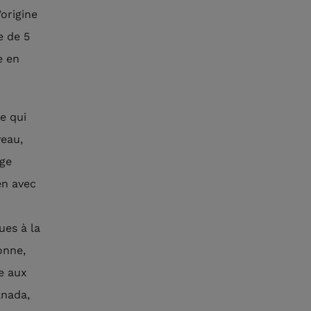
origine
e de 5
e en
ve qui
veau,
rge
en avec
ues à la
onne,
e aux
anada,