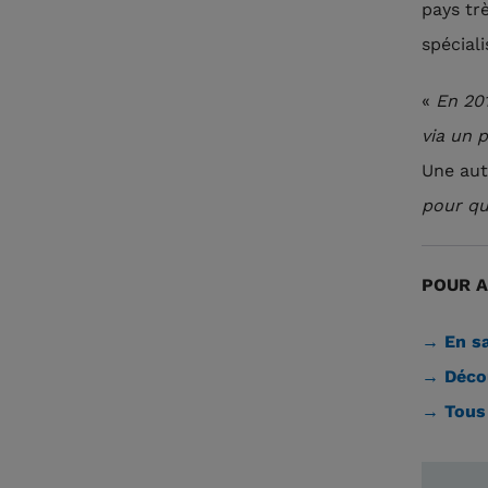
pays trè
spécial
«
En 20
via un 
Une aut
pour qu
POUR A
→ En sa
→ Décou
→ Tous 