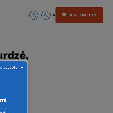
FR
FAIRE UN DON
urdzé,
ns accepter ➜
ITÉ
votre
re de