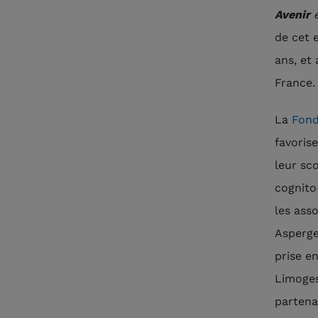
Avenir
e
de cet 
ans, et
France.
La
Fond
favoris
leur sco
cognito
les ass
Asperge
prise e
Limoges
partena