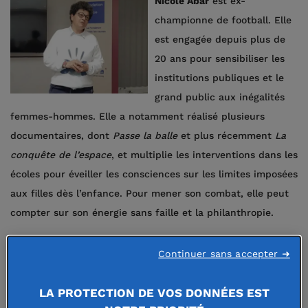
Nicole
Abar
est ex-
championne de football. Elle
est engagée depuis plus de
20 ans pour sensibiliser les
institutions publiques et le
grand public aux inégalités
femmes-hommes. Elle a notamment réalisé plusieurs
documentaires, dont
Passe la balle
et plus récemment
La
conquête de l’espace
, et multiplie les interventions dans les
écoles pour éveiller les consciences sur les limites imposées
aux filles dès l’enfance. Pour mener son combat, elle peut
compter sur son énergie sans faille et la philanthropie.
Depuis plus de 20 ans, vous vous mobilisez pour lutter
Continuer sans accepter ➜
contre ces stéréotypes tellement intériorisés que chacun
les reproduit sans s’en rendre compte. Avez-vous le
LA PROTECTION DE VOS DONNÉES EST
sentiment que les consciences évoluent enfin et,