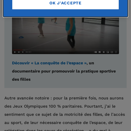
OK J'ACCEPTE
Découvir « La conquête de l’espace »
, un
documentaire pour promouvoir la pratique sportive
des filles
Autre avancée notoire : pour la première fois, nous aurons
des Jeux Olympiques 100 % paritaires. Pourtant, j’ai le
sentiment que ce sujet de la motricité des filles, de l’accès
au sport, de leur nécessaire conquête de l’espace, de leur
relégation dans les cours de récréation... a du mal à