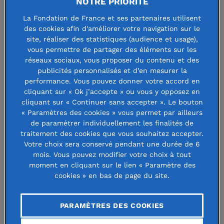
NOTRE PRIORITÉ
qu’aujourd’hui, vous n’auriez plus besoin de prendre le
La Fondation de France et ses partenaires utilisent
prénom de Nicolas pour participer à un match de foot ?
des cookies afin d'améliorer votre navigation sur le
site, réaliser des statistiques (audience et usage),
Je dirais à la fois oui, un peu, et en même temps, pas
vous permettre de partager des éléments sur les
réseaux sociaux, vous proposer du contenu et des
vraiment, hélas.
Il y a eu des avancées. J’ai pu présenter le
publicités personnalisés et d’en mesurer la
19 mars dernier mon nouveau documentaire
La conquête
performance. Vous pouvez donner votre accord en
de l’espace
devant l’Assemblée nationale, 20 ans après
cliquant sur « Ok j’accepte » ou vous y opposez en
cliquant sur « Continuer sans accepter ». Le bouton
Passe la balle
. Je m’apprêtais à solliciter le Sénat pour faire
« Paramètres des cookies » vous permet par ailleurs
la même opération, ce qui est compromis par les derniers
de paramétrer individuellement les finalités de
événements politiques. Je précise d’ailleurs que ce
traitement des cookies que vous souhaitez accepter.
Votre choix sera conservé pendant une durée de 6
documentaire de 30 mn est accessible à tous, et
mois. Vous pouvez modifier votre choix à tout
partageable sans modération. Chaque diffusion, c’est un
moment en cliquant sur le lien « Paramètre des
petit pas de plus pour permettre à des petites filles de
cookies » en bas de page du site.
gagner du terrain.
PARAMÈTRES DES COOKIES