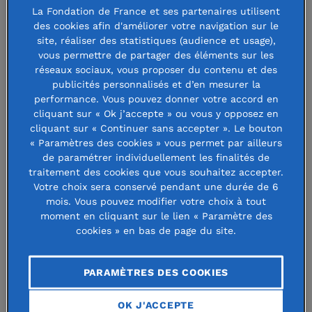
La Fondation de France et ses partenaires utilisent
philanthropy, les caractéristiques qui la distinguent de la
des cookies afin d'améliorer votre navigation sur le
philanthropie traditionnelle ne sont pas toujours évidentes.
site, réaliser des statistiques (audience et usage),
vous permettre de partager des éléments sur les
Que recouvre-t-elle précisément ? Comment se développe-
réseaux sociaux, vous proposer du contenu et des
t-elle en France et en Europe ? Quels sont les défis
publicités personnalisés et d’en mesurer la
spécifiques auxquels elle est confrontée ? Il semble que
performance. Vous pouvez donner votre accord en
cliquant sur « Ok j’accepte » ou vous y opposez en
l’on observe aujourd’hui une convergence progressive entre
cliquant sur « Continuer sans accepter ». Le bouton
ces deux pratiques de la philanthropie.
« Paramètres des cookies » vous permet par ailleurs
Le terme de
venture philanthropy
voit le jour aux Etats-
de paramétrer individuellement les finalités de
traitement des cookies que vous souhaitez accepter.
Unis dans les années 1990, période où un bon nombre de
Votre choix sera conservé pendant une durée de 6
jeunes entrepreneurs de la Silicon Valley font fortune très
mois. Vous pouvez modifier votre choix à tout
rapidement, et souhaitent s’impliquer pour la société. Mais
moment en cliquant sur le lien « Paramètre des
cookies » en bas de page du site.
ils souhaitent s’impliquer différemment de leurs aînés
philanthropes. Il s’agit pour eux d’appliquer au don les
méthodes du capital-investissement, et plus
PARAMÈTRES DES COOKIES
particulièrement du capital-risque (
venture capital
). Les
OK J'ACCEPTE
principes, en comparaison aux paradigmes traditionnels de