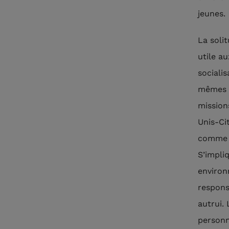
jeunes.
La soli
utile au
sociali
mêmes ;
mission
Unis-Ci
comme c
S’impliq
environ
respons
autrui.
personn