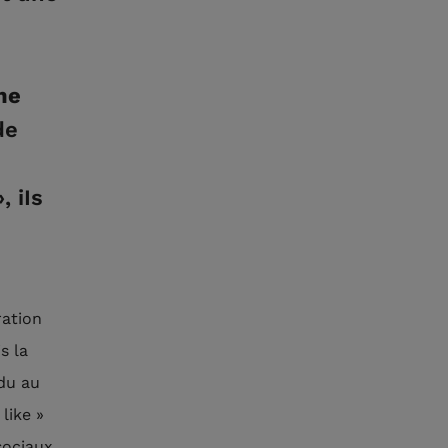
ne
de
, iIs
ration
s la
idu au
like »
sociaux,