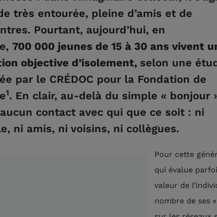
de très entourée, pleine d’amis et de
ntres. Pourtant, aujourd’hui, en
ce,
700 000 jeunes de 15 à 30 ans vivent u
tion objective d’isolement,
selon une étu
sée par le CRÉDOC pour la Fondation de
1
e
. En clair, au-delà du simple « bonjour »
 aucun contact avec qui que ce soit : ni
e, ni amis, ni voisins, ni collègues.
Pour cette géné
qui évalue parfoi
valeur de l’indiv
nombre de ses « 
sur les réseaux 