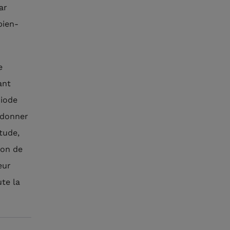
ar
bien-
e
ant
riode
edonner
tude,
ion de
eur
te la