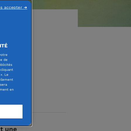
ns accepter ➜
ITÉ
eur
votre
re de
blicités
cliquant
». Le
ellement
 sera
oment en
it une