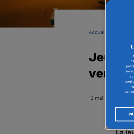
Accueil
Paroles
L
Jeunes
La
na
part
venir e
perso
su
bouto
l
conse
12 mai 2016
PA
La jeu