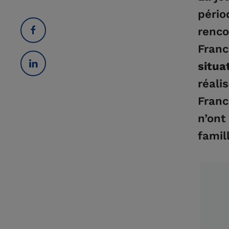
pério
renco
Fran
situa
réali
Franc
n’ont
famill