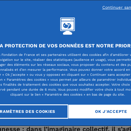
Continuer sa
 d'experts
A PROTECTION DE VOS DONNÉES EST NOTRE PRIOR
 et seuls : comment l
 Fondation de France et ses partenaires utilisent des cookies afin d'améliorer 
vigation sur le site, réaliser des statistiques (audience et usage), vous permett
ager des éléments sur les réseaux sociaux, vous proposer du contenu et des pu
n aide ?
nnalisés et d’en mesurer la performance. Vous pouvez donner votre accord en 
r « Ok j’accepte » ou vous y opposez en cliquant sur « Continuer sans accepter 
n « Paramètres des cookies » vous permet par ailleurs de paramétrer individu
es finalités de traitement des cookies que vous souhaitez accepter. Votre choix
rvé pendant une durée de 6 mois. Vous pouvez modifier votre choix à tout m
cliquant sur le lien « Paramètre des cookies » en bas de page du site.
RAMÈTRES DES COOKIES
OK J'ACCEPTE
nesse : dans l’imaginaire collectif, il s’ag