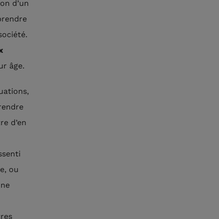
ion d’un
 prendre
société.
x
ur âge.
uations,
prendre
tre d’en
ssenti
e, ou
une
tres