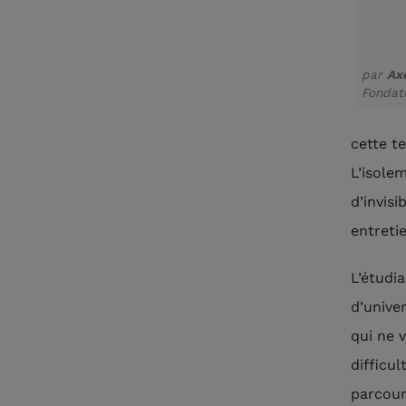
par
Ax
Fondat
cette t
L’isole
d’invisi
entreti
L’étudi
d’univer
qui ne 
difficu
parcour