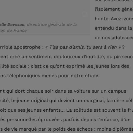
l’isolement génè
honte. Avez-vou
elle Davezac
, directrice générale de la
entendu dans la
ion de France
de nos adolesce
errible apostrophe :
« T’as pas d’amis, tu sers à rien »
?
ment créé un sentiment douloureux d’inutilité, ou pire enc
bilité sociale : c’est ce qu’ont exprimé les jeunes lors des
ens téléphoniques menés pour notre étude.
ant qui dort chaque soir dans sa voiture sur un campus
sité, le jeune original qui devient un marginal, la mère cél
voit que ses jeunes enfants… La solitude est souvent le fr
ltés personnelles éprouvées parfois depuis l’enfance, d’un
s de vie marqué par le poids des échecs : moins diplômé