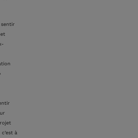
 sentir
 et
x-
ation
»
entir
sur
rojet
 c’est à