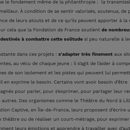
ue le fondement même de la philanthropie : la transmiss
eilleur. À condition de se sentir valorisés, soutenus, de
nce de leurs atouts et de ce qu’ils peuvent apporter à la 
our cela que la Fondation de France soutient
de nombreu
 destinés à combattre cette solitude
si peu naturelle à le
stante dans ces projets :
s’adapter très finement
aux sit
entes, au vécu de chaque jeune : il s’agit de l’aider à com
ines de son isolement et les pistes qui peuvent lui permet
s’il en exprime le besoin. Certains vont avoir besoin d’être
gnés pour parler, pour s’exprimer, pour partager leur re
s autres. Des organismes comme le Théâtre du Nord à Lill
iation Captive, en Île-de-France, leurs proposent d’écrire 
e théâtre ou de réaliser un court-métrage, pour exprimer
mment leurs émotions et apprendre à travailler avec d’au