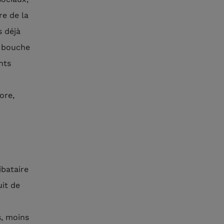
re de la
s déjà
 bouche
nts
ore,
ibataire
uit de
s, moins