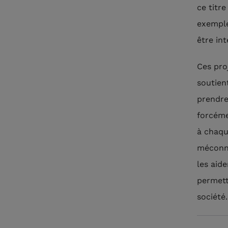
ce titr
exemple
être int
Ces pro
soutien
prendre
forcéme
à chaqu
méconnu
les aide
permett
société.