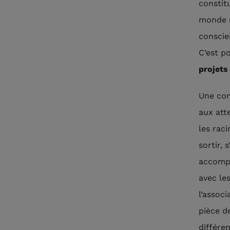
constit
monde m
conscie
C’est p
projets
Une con
aux att
les rac
sortir, 
accompa
avec le
l’assoc
pièce d
différe