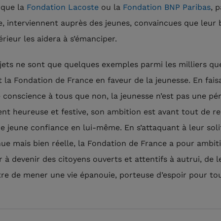
e que la
Fondation Lacoste
ou la
Fondation BNP Paribas
, p
, interviennent auprès des jeunes, convaincues que leur 
érieur les aidera à s’émanciper.
jets ne sont que quelques exemples parmi les milliers qu
t la Fondation de France en faveur de la jeunesse. En fais
 conscience à tous que non, la jeunesse n’est pas une pé
nt heureuse et festive, son ambition est avant tout de r
e jeune confiance en lui-même. En s’attaquant à leur soli
e mais bien réelle, la Fondation de France a pour ambit
r à devenir des citoyens ouverts et attentifs à autrui, de l
re de mener une vie épanouie, porteuse d’espoir pour tou