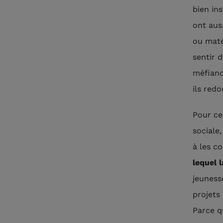
bien in
ont aus
ou maté
sentir 
méfianc
ils red
Pour ce
sociale
à les c
lequel 
jeuness
projets
Parce q