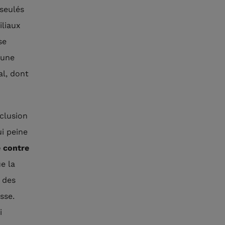
sseulés
iliaux
se
 une
al, dont
clusion
ui peine
e
contre
e la
 des
sse.
i