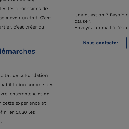
utes les dimensions de
Une question ? Besoin d
s à avoir un toit. C’est
cause ?
tier, c’est créer du
Envoyez un mail à l'éq
Nous contacter
 démarches
bitat de la Fondation
éhabilitation comme des
vivre-ensemble », et de
r cette expérience et
fini en 2020 les
 :