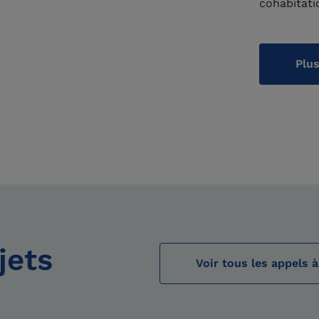
cohabitati
Plus
jets
Voir tous les appels à