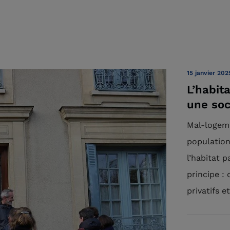
15 janvier 202
L’habit
une soc
Mal-logeme
populatio
l’habitat 
principe :
privatifs 