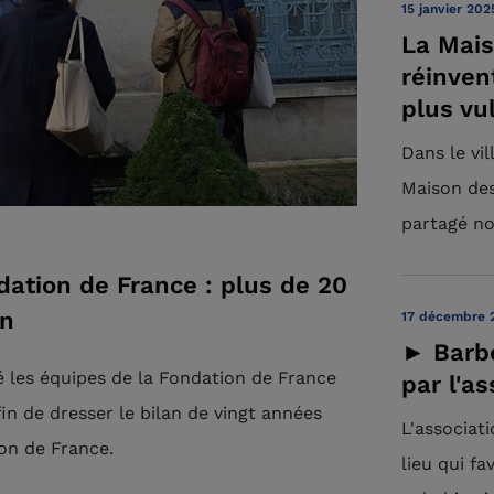
15 janvier 202
La Mais
réinven
plus vu
Dans le vi
Maison des
partagé no
ation de France : plus de 20
on
17 décembre 
► Barbe
é les équipes de la Fondation de France
par l'a
in de dresser le bilan de vingt années
L'associat
on de France.
lieu qui fa