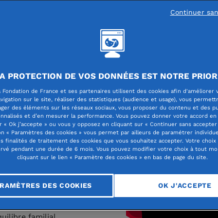
Continuer sa
rgétique,
FAIR
A PROTECTION DE VOS DONNÉES EST NOTRE PRIOR
ndes difficultés…
 Fondation de France et ses partenaires utilisent des cookies afin d'améliorer 
ncernés par le «
vigation sur le site, réaliser des statistiques (audience et usage), vous permett
ager des éléments sur les réseaux sociaux, vous proposer du contenu et des pu
L'interview de F
abitat, un
nnalisés et d’en mesurer la performance. Vous pouvez donner votre accord en 
r « Ok j’accepte » ou vous y opposez en cliquant sur « Continuer sans accepter 
comité Habitat
vorise le « vivre
n « Paramètres des cookies » vous permet par ailleurs de paramétrer individu
es finalités de traitement des cookies que vous souhaitez accepter. Votre choix
 de lutter
rvé pendant une durée de 6 mois. Vous pouvez modifier votre choix à tout m
cliquant sur le lien « Paramètre des cookies » en bas de page du site.
.
 mal-logement est
RAMÈTRES DES COOKIES
OK J'ACCEPTE
est un « mal-vivre »,
uilibre familial,