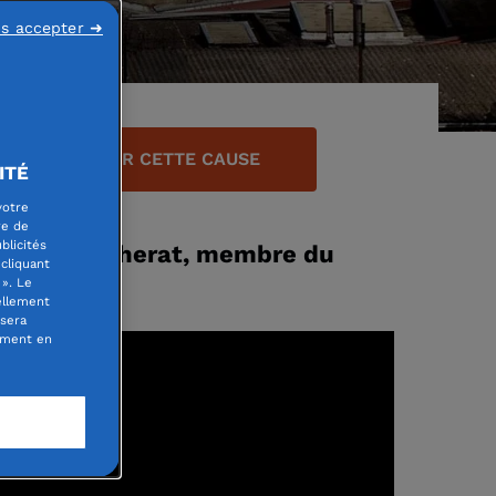
ns accepter ➜
E UN DON POUR CETTE CAUSE
ITÉ
votre
re de
blicités
rançois Vacherat, membre du
cliquant
». Le
ellement
 sera
oment en