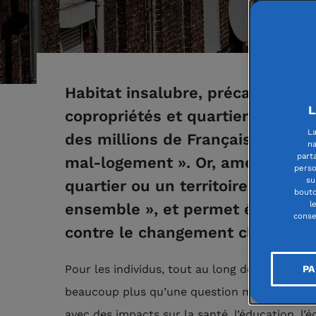
Habitat insalubre, précarité éne
L
copropriétés et quartiers en gra
La
des millions de Français sont co
na
part
mal-logement ». Or, améliorer l’h
perso
su
quartier ou un territoire donné fa
bouto
l
ensemble », et permet également
conse
contre le changement climatique
Pour les individus, tout au long de la vie, le
PA
beaucoup plus qu’une question matérielle : c’
avec des impacts sur la santé, l’éducation, l’éq