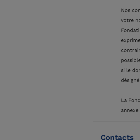
Nos con
votre no
Fondati
exprimez
contrai
possibl
si le d
désigné
La Fond
annexe 
Contacts