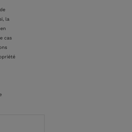
 de
i, la
 en
le cas
ions
opriété
e