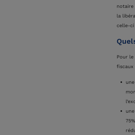
notaire
la libér
celle-c
Quels
Pour le
fiscaux 
une
mon
l’ex
une
75%
réd