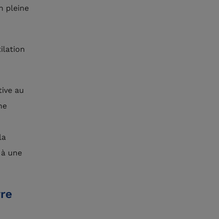
n pleine
ilation
tive au
ne
la
 à une
vre