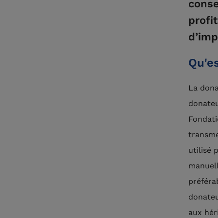
conse
profi
d’imp
Qu'e
La dona
donateu
Fondati
transme
utilisé 
manuell
préféra
donateu
aux hér