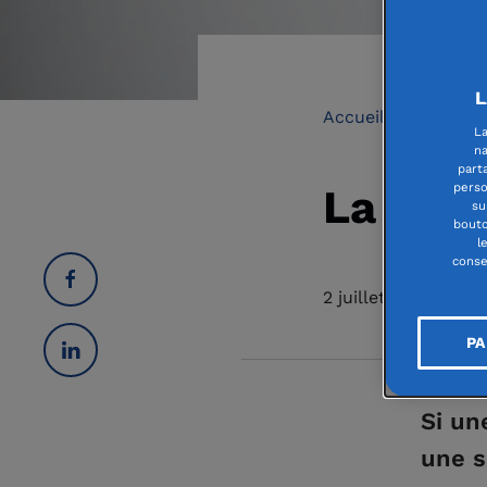
L
Accueil
Transme
La
na
part
perso
La don
su
bouto
l
conse
2 juillet 2021
PA
Si un
une s