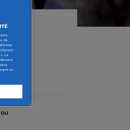
ITÉ
votre
re de
blicités
cliquant
». Le
ellement
 sera
oment en
 ou