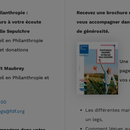
ilanthropie :
Recevez une brochure e
urs à votre écoute
vous accompagner dans
lle Sepulchre
de générosité.
il en Philanthropie
et donations
Une 
ît Maubrey
page
il en Philanthropie et
vos 
 00
Les différentes man
egs@fdf.org
un legs,
Comment léguer au
mpagner dans votre