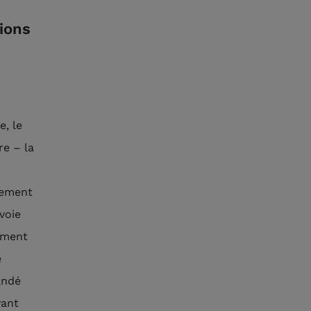
tions
e, le
re – la
rement
voie
lement
e
andé
vant