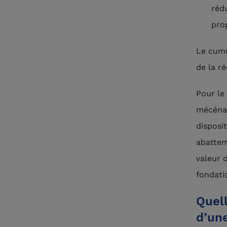
réd
prop
Le cumul
de la ré
Pour le 
mécénat
disposi
abattem
valeur 
fondati
Quel
d’un