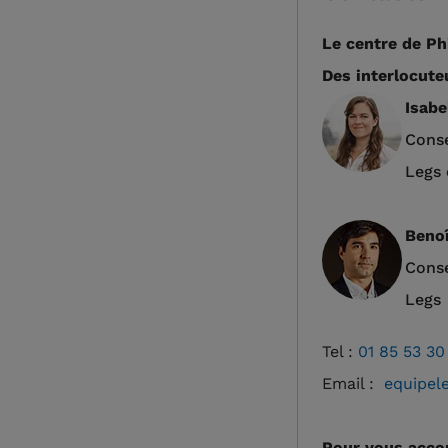
Le centre de Ph
Des interlocute
Isabe
Conse
Legs 
Beno
Conse
Legs
Tel :
01 85 53 30
Email :
equipel
Pour vous acco