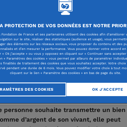
A PROTECTION DE VOS DONNÉES EST NOTRE PRIOR
ttre son patrimoine
 Fondation de France et ses partenaires utilisent des cookies afin d'améliorer 
vigation sur le site, réaliser des statistiques (audience et usage), vous permett
ager des éléments sur les réseaux sociaux, vous proposer du contenu et des pu
nnalisés et d’en mesurer la performance. Vous pouvez donner votre accord en 
ation
r « Ok j’accepte » ou vous y opposez en cliquant sur « Continuer sans accepter 
n « Paramètres des cookies » vous permet par ailleurs de paramétrer individu
es finalités de traitement des cookies que vous souhaitez accepter. Votre choix
rvé pendant une durée de 6 mois. Vous pouvez modifier votre choix à tout m
cliquant sur le lien « Paramètre des cookies » en bas de page du site.
RAMÈTRES DES COOKIES
OK J'ACCEPTE
e personne souhaite transmettre un bien
omme d’argent de son vivant, elle peut