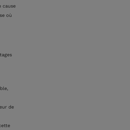
n cause
èse où
ntages
ble,
teur de
cette