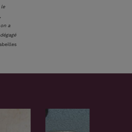
 le
,
 on a
t dégagé
abeilles