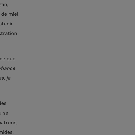
gan,
 de miel
btenir
stration
 ce que
nfiance
s, je
des
ù se
patrons,
mides,