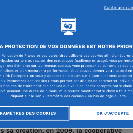
Continuer sa
ites Internationales
A PROTECTION DE VOS DONNÉES EST NOTRE PRIOR
eilles et des hommes
 Fondation de France et ses partenaires utilisent des cookies afin d'améliorer 
vigation sur le site, réaliser des statistiques (audience et usage), vous permett
ager des éléments sur les réseaux sociaux, vous proposer du contenu et des pu
nnalisés et d’en mesurer la performance. Vous pouvez donner votre accord en 
r « Ok j’accepte » ou vous y opposez en cliquant sur « Continuer sans accepter 
n « Paramètres des cookies » vous permet par ailleurs de paramétrer individu
es finalités de traitement des cookies que vous souhaitez accepter. Votre choix
rvé pendant une durée de 6 mois. Vous pouvez modifier votre choix à tout m
cliquant sur le lien « Paramètre des cookies » en bas de page du site.
RAMÈTRES DES COOKIES
OK J'ACCEPTE
de l’Atlas, Maroc Village d’Ait M’Hamed
s sa création, en 2009, la coopérative