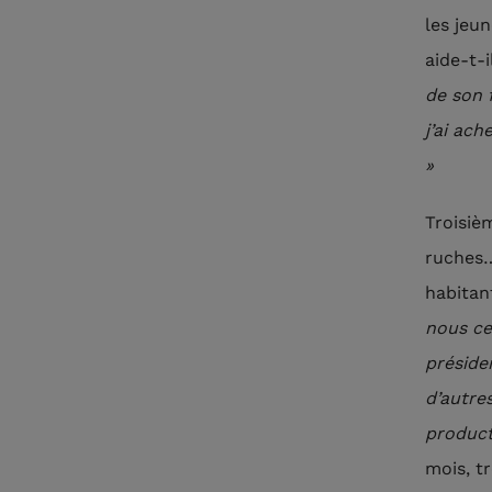
les jeun
aide-t-i
de son 
j’ai ac
»
Troisiè
ruches…
habitan
nous ce
préside
d’autre
product
mois, tr