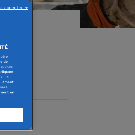
ns accepter ➜
ITÉ
votre
re de
blicités
cliquant
». Le
ellement
 sera
oment en