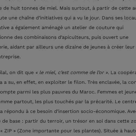
 de huit tonnes de miel. Mais surtout, à partir de cette ac
ute une chaîne d’initiatives qui a vu le jour. Dans ses locau
tive a également aménagé un atelier de couture qui
ionne des combinaisons d’apiculteurs, puis ouvert une
rie, aidant par ailleurs une dizaine de jeunes à créer leur
treprise.
zilal, on dit que
« le miel, c’est comme de l’or »
. La coopér
 a su, en effet, en exploiter le filon. Très enclavée, la 
compte parmi les plus pauvres du Maroc. Femmes et jeun
omme partout, les plus touchés par la précarité. Le centr
 a répondu à ce besoin d’insertion socio-économique. Ave
 de base : partir du terroir, un trésor en soi dans cette z
 « ZIP » (Zone importante pour les plantes). Située à haut