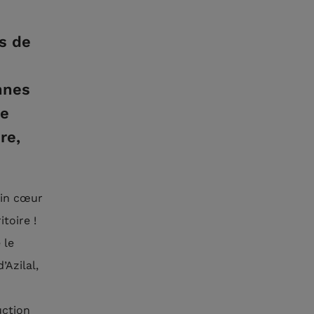
s de
nnes
ne
re,
ein cœur
itoire !
 le
’Azilal,
uction