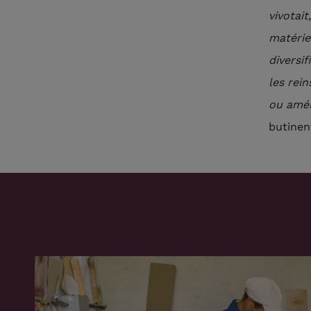
vivotai
matérie
diversi
les rein
ou amél
butinen