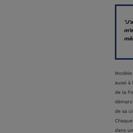
"J'
m’e
mêm
Modèle 
aussi à
de la F
démarch
de sa c
Chaque n
dans un