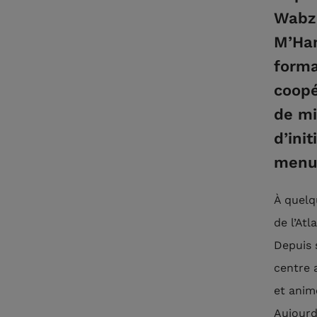
Wabza
M’Ham
forma
coopé
de mi
d’ini
menui
À quelq
de l’Atl
Depuis 
centre a
et anim
Aujourd