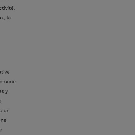
tivité,
x, la
ative
commune
es y
e
c un
one
e