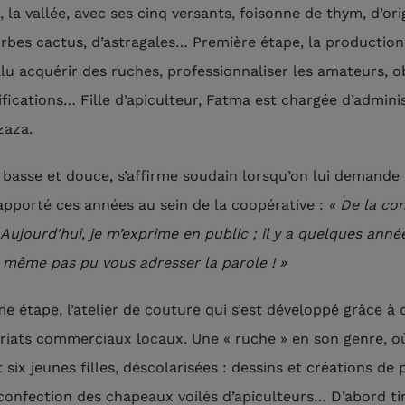
, la vallée, avec ses cinq versants, foisonne de thym, d’ori
rbes cactus, d’astragales… Première étape, la production
allu acquérir des ruches, professionnaliser les amateurs, o
tifications… Fille d’apiculteur, Fatma est chargée d’admini
zaza.
, basse et douce, s’affirme soudain lorsqu’on lui demande
 apporté ces années au sein de la coopérative :
« De la co
Aujourd’hui, je m’exprime en public ; il y a quelques année
s même pas pu vous adresser la parole ! »
e étape, l’atelier de couture qui s’est développé grâce à 
riats commerciaux locaux. Une « ruche » en son genre, o
six jeunes filles, déscolarisées : dessins et créations de 
confection des chapeaux voilés d’apiculteurs… D’abord ti