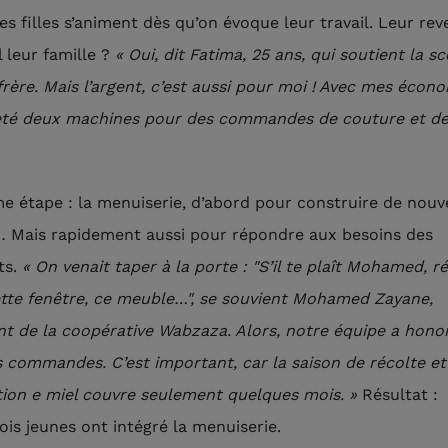
es filles s’animent dès qu’on évoque leur travail. Leur re
l leur famille ?
« Oui, dit Fatima, 25 ans, qui soutient la sc
frère. Mais l’argent, c’est aussi pour moi ! Avec mes écono
heté deux machines pour des commandes de couture et de 
me étape : la menuiserie, d’abord pour construire de nouv
 Mais rapidement aussi pour répondre aux besoins des
ts.
« On venait taper à la porte : "S’il te plaît Mohamed, r
tte fenêtre, ce meuble…", se souvient Mohamed Zayane,
nt de la coopérative Wabzaza. Alors, notre équipe a hono
s commandes. C’est important, car la saison de récolte et
ion e miel couvre seulement quelques mois. »
Résultat :
ois jeunes ont intégré la menuiserie.