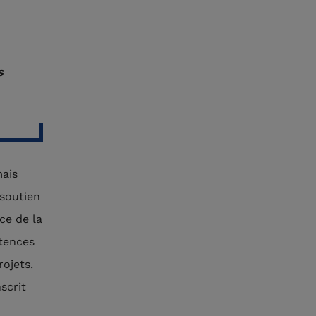
s
mais
 soutien
ce de la
étences
ojets.
scrit