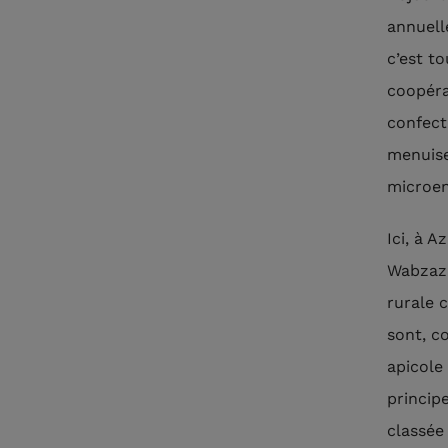
annuelle
c’est to
coopéra
confect
menuise
microen
Ici, à A
Wabzaza
rurale 
sont, c
apicole
principe
classée