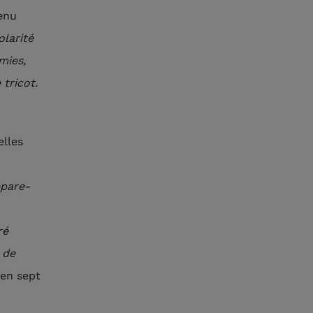
venu
olarité
mies,
tricot.
elles
épare-
ré
 de
 en sept