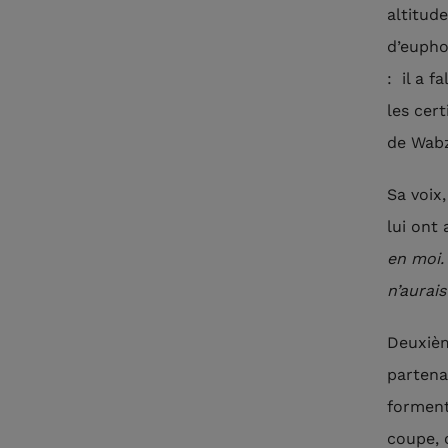
altitude
d’eupho
: il a f
les cer
de Wab
Sa voix
lui ont
en moi. 
n’aurai
Deuxièm
partena
forment 
coupe, 