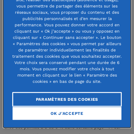
chargée de recherche à l'Université
vous permettre de partager des éléments sur les
réseaux sociaux, vous proposer du contenu et des
d'Anvers et à l'Université catholique
publicités personnalisés et d’en mesurer la
de Louvain. Tous deux participent, du
performance. Vous pouvez donner votre accord en
cliquant sur « Ok j’accepte » ou vous y opposez en
26 au 28 février, au séminaire
cliquant sur « Continuer sans accepter ». Le bouton
international organisé à Paris par la
« Paramètres des cookies » vous permet par ailleurs
de paramétrer individuellement les finalités de
Fondation de France et le Comité
traitement des cookies que vous souhaitez accepter.
Votre choix sera conservé pendant une durée de 6
Français pour la Solidarité
mois. Vous pouvez modifier votre choix à tout
Internationale (CFSI) : « Consommer
moment en cliquant sur le lien « Paramètre des
cookies » en bas de page du site.
Local : l'avenir de l'alimentation en
Afrique de l'Ouest ».
PARAMÈTRES DES COOKIES
L’Afrique, championne de la croissance ? Oui, sur le papier :
OK J'ACCEPTE
le PIB du continent augmente de 4 % par an en moyenne,
[
1
]
avec des pointes à 8 ou 9 % dans certains pays
. Pour