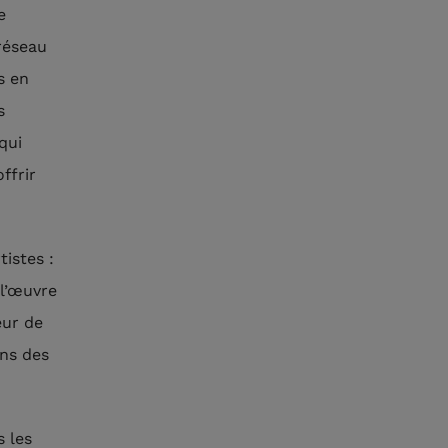
e
 réseau
s en
s
qui
ffrir
istes :
 l’œuvre
eur de
ns des
s les