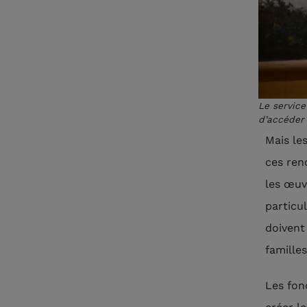
Le servic
d’accéder 
Mais le
ces ren
les œuv
particu
doivent
familles
Les fon