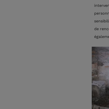
interve
personn
sensibil
de renc
égaleme