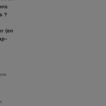
ions
s ?
er (en
ap-
ions
en