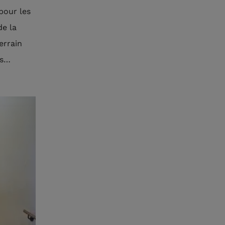
pour les
de la
errain
es…