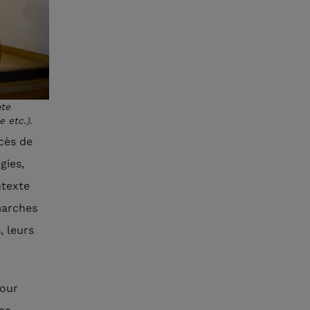
nte
 etc.).
cès de
gies,
ntexte
émarches
, leurs
pour