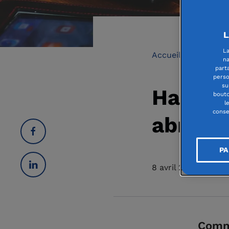
L
La
Accueil
Handic
na
part
perso
su
Handica
bouto
l
conse
abrité
PA
8 avril 2021
Comm