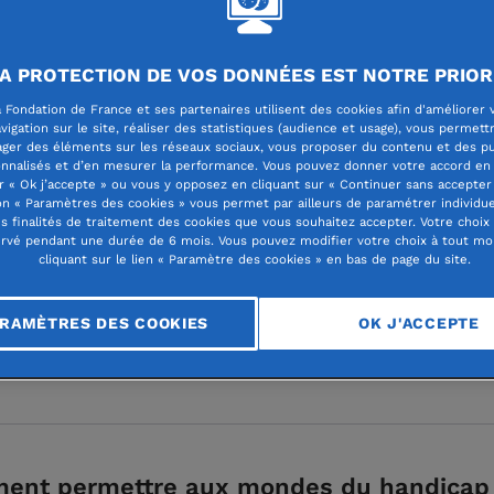
A PROTECTION DE VOS DONNÉES EST NOTRE PRIOR
 Fondation de France et ses partenaires utilisent des cookies afin d'améliorer 
ap
vigation sur le site, réaliser des statistiques (audience et usage), vous permett
ager des éléments sur les réseaux sociaux, vous proposer du contenu et des pu
nnalisés et d’en mesurer la performance. Vous pouvez donner votre accord en 
r « Ok j’accepte » ou vous y opposez en cliquant sur « Continuer sans accepter 
p et culture : les fon
n « Paramètres des cookies » vous permet par ailleurs de paramétrer individu
es finalités de traitement des cookies que vous souhaitez accepter. Votre choix
rvé pendant une durée de 6 mois. Vous pouvez modifier votre choix à tout m
es se mobilisent… ens
cliquant sur le lien « Paramètre des cookies » en bas de page du site.
RAMÈTRES DES COOKIES
OK J'ACCEPTE
ent permettre aux mondes du handicap 