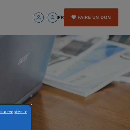
FR
FAIRE UN DON
ns accepter ➜