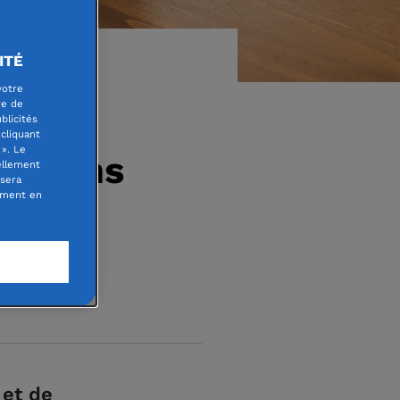
ITÉ
votre
re de
blicités
cliquant
». Le
dations
ellement
 sera
oment en
emble
et de