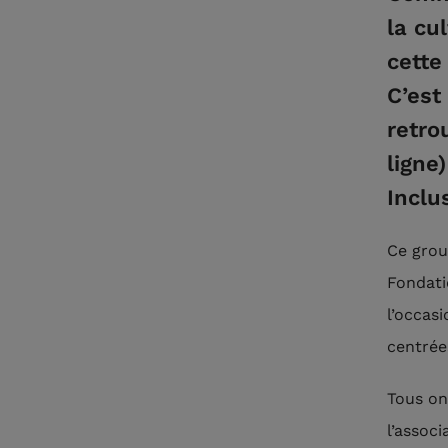
la cu
cette
C’est
retrou
ligne
Inclu
Ce grou
Fondati
l’occas
centrées
Tous on
l’assoc