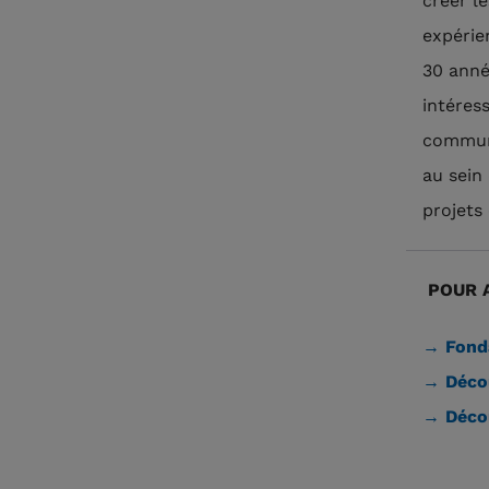
créer le
expérie
30 anné
intéres
communs
au sein
projets
POUR A
→ Fonda
→ Déco
→ Déco