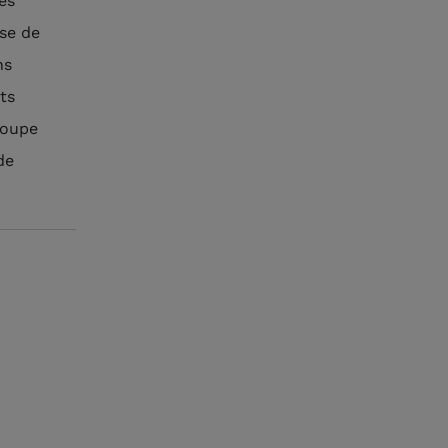
es
ise de
ns
ts
roupe
de