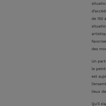
situati
d’accéd
de 150 
situati
artistiq
favorise
des mom
Un part
le pein
est auj
l’ensem
lieux d
Qu’il s’