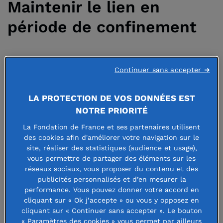
Maintenir le lien en
période de confinement
18 décembre 2020
Continuer sans accepter ➜
LA PROTECTION DE VOS DONNÉES EST
NOTRE PRIORITÉ
L’association En avant les Amazones,
La Fondation de France et ses partenaires utilisent
qui organise des sorties à vélo pour
des cookies afin d'améliorer votre navigation sur le
site, réaliser des statistiques (audience et usage),
des femmes qui ont eu un cancer, a
vous permettre de partager des éléments sur les
réseaux sociaux, vous proposer du contenu et des
maintenu pendant le confinement la
publicités personnalisés et d’en mesurer la
dynamique de groupe impulsée
performance. Vous pouvez donner votre accord en
cliquant sur « Ok j’accepte » ou vous y opposez en
depuis deux ans.
cliquant sur « Continuer sans accepter ». Le bouton
« Paramètres des cookies » vous permet par ailleurs