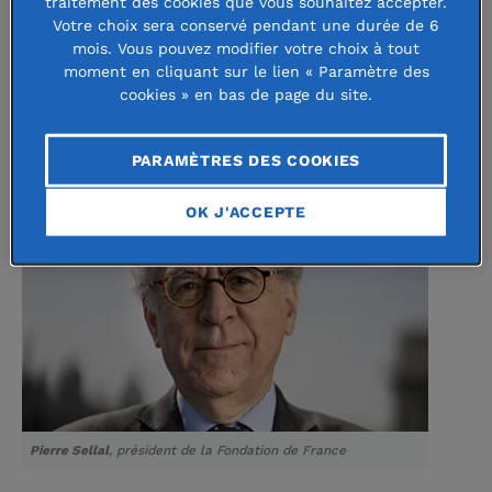
pesé sur les populations les plus
traitement des cookies que vous souhaitez accepter.
Votre choix sera conservé pendant une durée de 6
spontanément extraverties – la
mois. Vous pouvez modifier votre choix à tout
moment en cliquant sur le lien « Paramètre des
jeunesse –, et éprouvé les secteurs
cookies » en bas de page du site.
les plus dépendants d’expressions
collectives – la culture.
PARAMÈTRES DES COOKIES
OK J'ACCEPTE
La
Pierre Sellal
, président de la Fondation de France