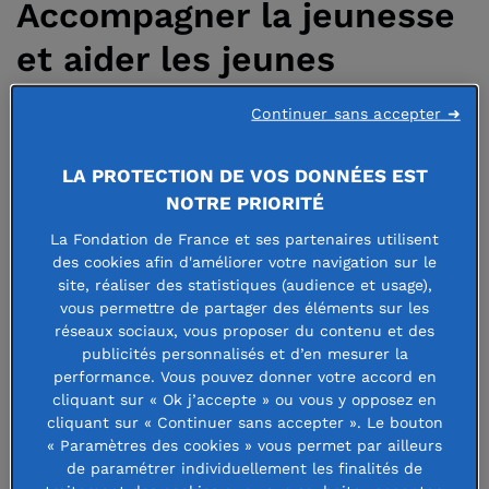
Accompagner la jeunesse
et aider les jeunes
artistes
Continuer sans accepter ➜
LA PROTECTION DE VOS DONNÉES EST
23 juin 2021
NOTRE PRIORITÉ
La Fondation de France et ses partenaires utilisent
des cookies afin d'améliorer votre navigation sur le
site, réaliser des statistiques (audience et usage),
En limitant drastiquement, depuis
vous permettre de partager des éléments sur les
réseaux sociaux, vous proposer du contenu et des
plus d’un an, mobilité, déplacements,
publicités personnalisés et d’en mesurer la
performance. Vous pouvez donner votre accord en
rencontres, échanges et contacts, la
cliquant sur « Ok j’accepte » ou vous y opposez en
crise sanitaire et les mesures prises
cliquant sur « Continuer sans accepter ». Le bouton
« Paramètres des cookies » vous permet par ailleurs
pour la juguler ont particulièrement
de paramétrer individuellement les finalités de