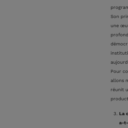
program
Son pri
une œuv
profond
démocra
institu
aujourd
Pour co
allons 
réunit 
product
La c
a-t