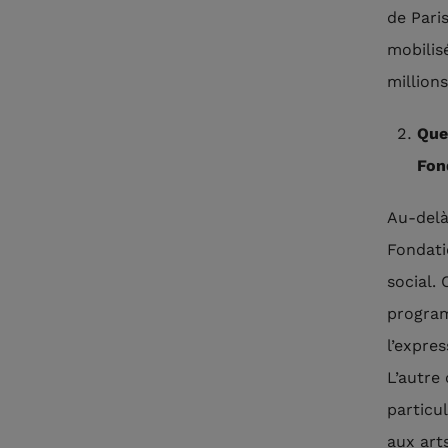
de Pari
mobilis
million
Que
Fon
Au-delà 
Fondati
social. 
program
l’expres
L’autre 
particul
aux arts