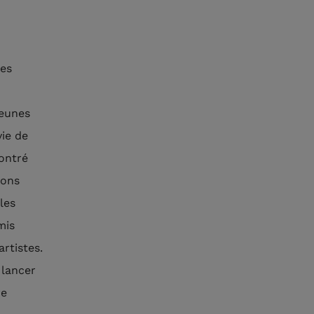
les
jeunes
vie de
ontré
ions
les
mis
rtistes.
 lancer
re