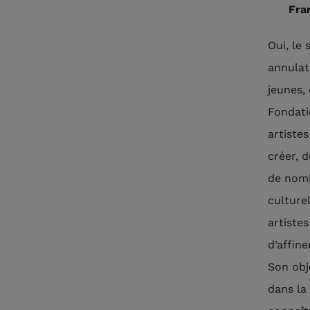
Fra
Oui, le
annulati
jeunes, 
Fondati
artistes
créer, 
de nomb
culturel
artiste
d’affin
Son obje
dans la