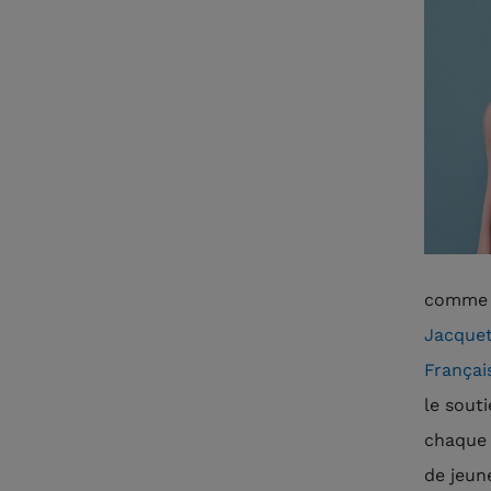
comme l
Jacque
Françai
le sout
chaque 
de jeun