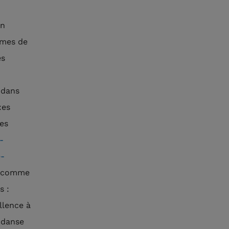
on
rmes de
es
 dans
xes
ues
-
e-
s comme
s :
llence à
 danse