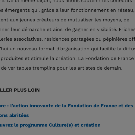
re. De la même façon, nous allons soutenir les collectifs
tes émergents qui, grâce à leur fonctionnement en réseau,
ent aux jeunes créateurs de mutualiser les moyens, de
ner leur démarche et ainsi de gagner en visibilité. Friches
aleries associatives, résidences partagées ou pépinières of
’hui un nouveau format d’organisation qui facilite la diffu
produites et stimule la création. La Fondation de France
e de véritables tremplins pour les artistes de demain.
LLER PLUS LOIN
re : l'action innovante de la Fondation de France et des
ons abritées
vrez le programme Culture(s) et création