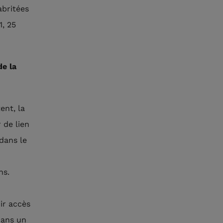
abritées
1, 25
e la
ent, la
 de lien
 dans le
ns.
oir accès
0 ans un