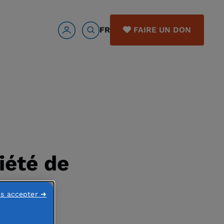
FR
FAIRE UN DON
iété de
ns accepter ➜