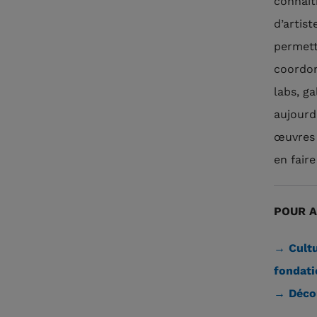
connaît
d’artis
permett
coordon
labs, g
aujourd
œuvres 
en fair
POUR A
→ Cultu
fondati
→ Décou