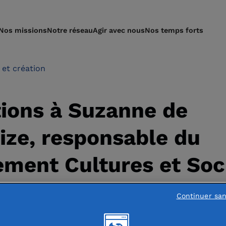
Nos missions
Notre réseau
Agir avec nous
Nos temps forts
 et création
tions à Suzanne de
ize, responsable du
ement Cultures et Soc
ation de France
Continuer sa