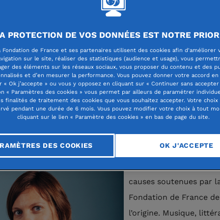
A PROTECTION DE VOS DONNÉES EST NOTRE PRIOR
 Fondation de France et ses partenaires utilisent des cookies afin d'améliorer 
vigation sur le site, réaliser des statistiques (audience et usage), vous permett
uis la crise, accompagner les jeunes arti
ager des éléments sur les réseaux sociaux, vous proposer du contenu et des pu
nnalisés et d’en mesurer la performance. Vous pouvez donner votre accord en 
leur carrière est devenu l’une de nos
r « Ok j’accepte » ou vous y opposez en cliquant sur « Continuer sans accepter 
n « Paramètres des cookies » vous permet par ailleurs de paramétrer individu
tés ».
es finalités de traitement des cookies que vous souhaitez accepter. Votre choix
rvé pendant une durée de 6 mois. Vous pouvez modifier votre choix à tout m
cliquant sur le lien « Paramètre des cookies » en bas de page du site.
lle place occupe la culture dans les actions de la Fonda
nce et des fondations abritées ?
RAMÈTRES DES COOKIES
OK J'ACCEPTE
La culture fait partie d
causes soutenues par l
Fondation de France de
l’origine. Musique, littér