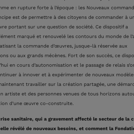
me en rupture forte à l’époque : les Nouveaux commandi
ncipe est de permettre à des citoyens de commander à un
re portant sur une question de société. Ce dispositif a
ément marqué et renouvelé les contours du monde de l’
tisant la commande d’œuvres, jusque-là réservée aux
tions ou aux grands mécènes. Fort de son succès, ce dispos
’hui en cours d’autonomisation et le passage de relais s’o
ntinuer à innover et à expérimenter de nouveaux modèle
maintenant travailler sur la création partagée, une démar
un artiste et des personnes venues de tous horizons autou
ion d’une œuvre co-construite.
rise sanitaire, qui a gravement affecté le secteur de la c
-elle révélé de nouveaux besoins, et comment la Fondati