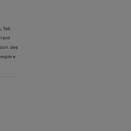
, fab
frent
sion des
 espère