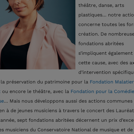
théâtre, danse, arts
plastiques… notre acti
concerne toutes les fo
création. De nombreus
fondations abritées
s’impliquent également
cette cause, avec des a
d’intervention spécifiq
a préservation du patrimoine pour la
Fondation Malatier
t
ou encore le théâtre, avec la
Fondation pour la Comédi
se
… Mais nous développons aussi des actions commune
ien à de jeunes musiciens à travers le concert des Lauréat
année, sept fondations abritées décernent un prix d’exce
es musiciens du Conservatoire National de musique et de