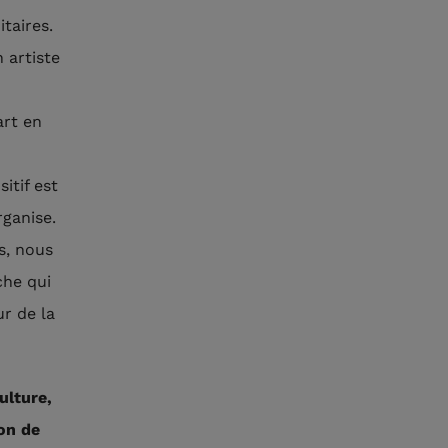
taires.
 artiste
art en
itif est
rganise.
s, nous
che qui
r de la
ulture,
on de