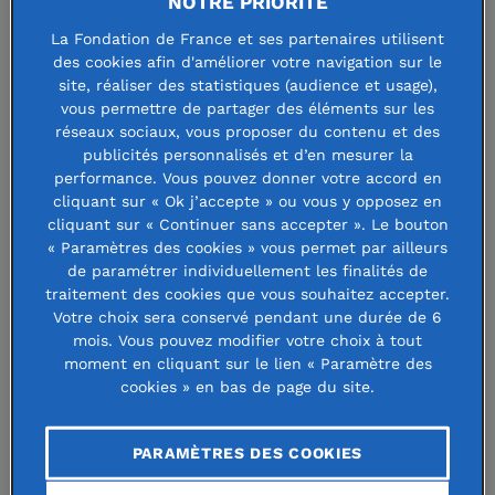
NOTRE PRIORITÉ
Soigner, soulager,
La Fondation de France et ses partenaires utilisent
accompagner : projets de
des cookies afin d'améliorer votre navigation sur le
site, réaliser des statistiques (audience et usage),
recherche
vous permettre de partager des éléments sur les
réseaux sociaux, vous proposer du contenu et des
publicités personnalisés et d’en mesurer la
performance. Vous pouvez donner votre accord en
3 février 2023 | Modifié le 6 octobre 2025
cliquant sur « Ok j’accepte » ou vous y opposez en
cliquant sur « Continuer sans accepter ». Le bouton
« Paramètres des cookies » vous permet par ailleurs
de paramétrer individuellement les finalités de
traitement des cookies que vous souhaitez accepter.
Votre choix sera conservé pendant une durée de 6
Contexte
mois. Vous pouvez modifier votre choix à tout
moment en cliquant sur le lien « Paramètre des
La Fondation de France soutient la recherche dans le
cookies » en bas de page du site.
domaine des soins apportés aux personnes gravement
malades ou en fin de vie, afin de fournir des données
PARAMÈTRES DES COOKIES
nouvelles validées permettant d’améliorer les pratiques.