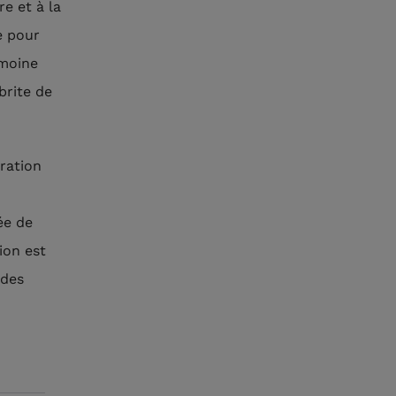
e et à la
e pour
imoine
brite de
uration
ée de
ion est
 des