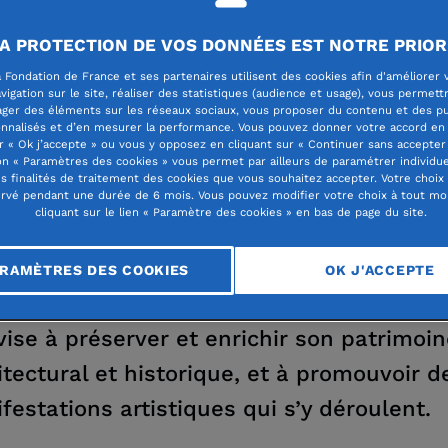
A PROTECTION DE VOS DONNÉES EST NOTRE PRIOR
 Fondation de France et ses partenaires utilisent des cookies afin d'améliorer 
DATION SAINT-TROPEZ
vigation sur le site, réaliser des statistiques (audience et usage), vous permett
ager des éléments sur les réseaux sociaux, vous proposer du contenu et des pu
nnalisés et d’en mesurer la performance. Vous pouvez donner votre accord en 
r « Ok j’accepte » ou vous y opposez en cliquant sur « Continuer sans accepter 
n « Paramètres des cookies » vous permet par ailleurs de paramétrer individu
es finalités de traitement des cookies que vous souhaitez accepter. Votre choix
rvé pendant une durée de 6 mois. Vous pouvez modifier votre choix à tout m
cliquant sur le lien « Paramètre des cookies » en bas de page du site.
ondation Saint-Tropez œuvre pour le
RAMÈTRES DES COOKIES
OK J'ACCEPTE
nnement culturel de la ville de Saint-Trop
 vise à préserver et enrichir son patrimoi
itectural et historique, et à promouvoir d
festations artistiques qui s’y déroulent.