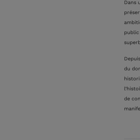
Dans u
préser
ambiti
public
superb
Depuis
du don
histor
l’hist
de con
manife