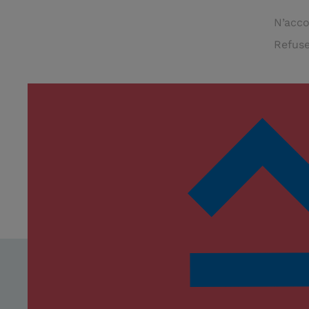
N’acco
Refuse