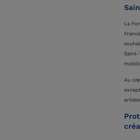
Sain
La Fon
France
souhai
Saint-
mobili
Au cœu
except
artist
Prot
créa