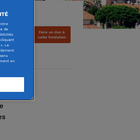
ITÉ
votre
re de
Faire un don à
blicités
cette fondation
cliquant
». Le
ellement
 sera
oment en
ez :
ne
es