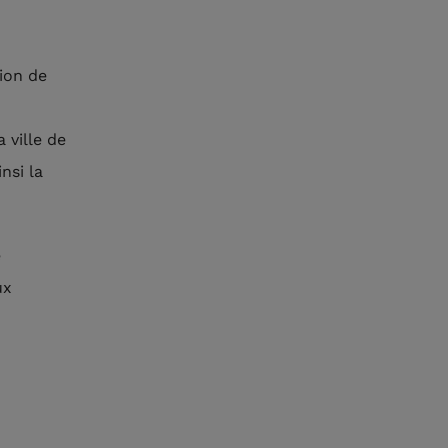
ion de
 ville de
nsi la
e
ux