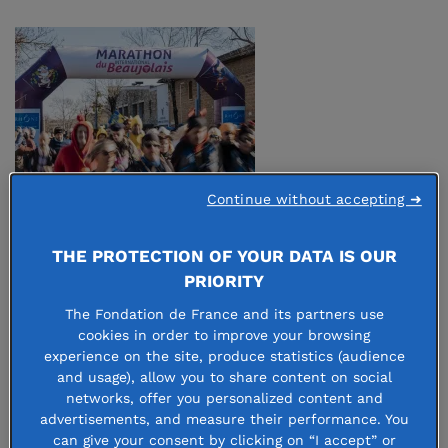
Continue without accepting ➜
22 July 2026
THE PROTECTION OF YOUR DATA IS OUR
Fondation Beaujolais Runners Marathon
PRIORITY
The Fondation de France and its partners use
Chaque coureur, chaque bénévole, chaque partenaire
cookies in order to improve your browsing
s’associe à la collecte de fonds et transforme ainsi le
experience on the site, produce statistics (audience
Marathon du Beaujolais en un grand évènement
and usage), allow you to share content on social
solidaire.
networks, offer you personalized content and
advertisements, and measure their performance. You
can give your consent by clicking on “I accept” or