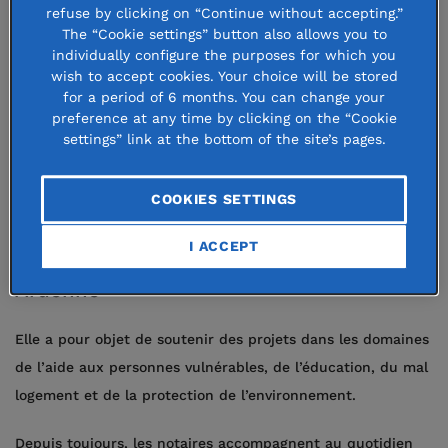
refuse by clicking on “Continue without accepting.”
The “Cookie settings” button also allows you to
individually configure the purposes for which you
wish to accept cookies. Your choice will be stored
for a period of 6 months. You can change your
preference at any time by clicking on the “Cookie
settings” link at the bottom of the site’s pages.
COOKIES SETTINGS
6 May 2026
I ACCEPT
Fondation des Notaires de Champagne
Ardenne
Elle a pour objet de soutenir des projets dans les domaines
de l’aide aux personnes vulnérables, de l’éducation, du mal
logement et de la protection de l’environnement.
Depuis toujours, les notaires accompagnent au quotidien