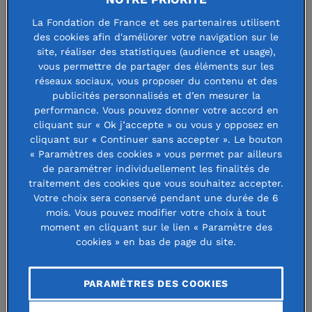
La Fondation pour l’Étude de la
La Fondation de France et ses partenaires utilisent
des cookies afin d'améliorer votre navigation sur le
Langue et de la Civilisation
site, réaliser des statistiques (audience et usage),
vous permettre de partager des éléments sur les
Japonaises crée « un pont entre deux
réseaux sociaux, vous proposer du contenu et des
mondes » en soutenant d’une part
publicités personnalisés et d’en mesurer la
performance. Vous pouvez donner votre accord en
l’enseignement de langue japonaise
cliquant sur « Ok j’accepte » ou vous y opposez en
cliquant sur « Continuer sans accepter ». Le bouton
par l’attribution de bourses de séjours
« Paramètres des cookies » vous permet par ailleurs
linguistiques au Japon à des
de paramétrer individuellement les finalités de
traitement des cookies que vous souhaitez accepter.
étudiants en master de japonais,
Votre choix sera conservé pendant une durée de 6
mois. Vous pouvez modifier votre choix à tout
d’autre part le rayonnement de la
moment en cliquant sur le lien « Paramètre des
culture japonaise en France.
cookies » en bas de page du site.
PARAMÈTRES DES COOKIES
Renforcer les relations franco-
japonaises