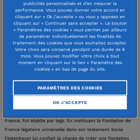
Alexandre et Sonia Feigenbaum
publicités personnalisés et d’en mesurer la
performance. Vous pouvez donner votre accord en
soutient des étudiants en médecine
cliquant sur « Ok j’accepte » ou vous y opposez en
cliquant sur « Continuer sans accepter ». Le bouton
de condition modeste inscrits dans
« Paramètres des cookies » vous permet par ailleurs
les facultés de médecine de Paris et
de paramétrer individuellement les finalités de
traitement des cookies que vous souhaitez accepter.
d’Ile-de-France, en attribuant des
Votre choix sera conservé pendant une durée de 6
mois. Vous pouvez modifier votre choix à tout
bourses.
moment en cliquant sur le lien « Paramètre des
cookies » en bas de page du site.
Une fondation créée au profit des
étudiants en médecine
PARAMÈTRES DES COOKIES
OK J'ACCEPTE
La Fondation Bourse Docteur Alexandre et Sonia
Feigenbaum, créée en 1996 sous l’égide de la Fondation de
France, fut établie par legs. En instituant la Fondation de
France légataire universelle dans son testament Sonia
Feigenbaum lui confiait la charge de créer une fondation