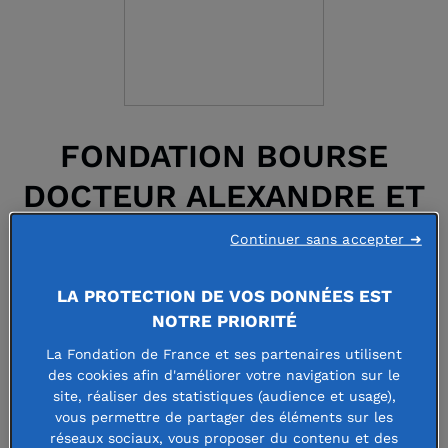
FONDATION BOURSE
DOCTEUR ALEXANDRE ET
SONIA FEIGENBAUM
Continuer sans accepter ➜
LA PROTECTION DE VOS DONNÉES EST
Faire un don à cette fondation
NOTRE PRIORITÉ
La Fondation de France et ses partenaires utilisent
des cookies afin d'améliorer votre navigation sur le
site, réaliser des statistiques (audience et usage),
vous permettre de partager des éléments sur les
La Fondation Bourse Docteur
réseaux sociaux, vous proposer du contenu et des