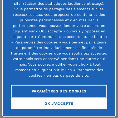
rhodanienne sera principalement
site, réaliser des statistiques (audience et usage),
vous permettre de partager des éléments sur les
financé par les notaires du Rhône, à
réseaux sociaux, vous proposer du contenu et des
raison d’un euro prélevé sur leurs
publicités personnalisés et d’en mesurer la
performance. Vous pouvez donner votre accord en
honoraires pour tout acte signé. Un
cliquant sur « Ok j’accepte » ou vous y opposez en
engagement de taille que nous
cliquant sur « Continuer sans accepter ». Le bouton
« Paramètres des cookies » vous permet par ailleurs
racontent Séverine Girardon, de la
de paramétrer individuellement les finalités de
traitement des cookies que vous souhaitez accepter.
Chambre des Notaires du Rhône,
Votre choix sera conservé pendant une durée de 6
Présidente de 2021 à 2023 et membre
mois. Vous pouvez modifier votre choix à tout
moment en cliquant sur le lien « Paramètre des
du Comex de la Fondation des
cookies » en bas de page du site.
Notaires engagés du Rhône, et
Delphine Allarousse, déléguée
PARAMÈTRES DES COOKIES
générale de la Fondation de France
OK J'ACCEPTE
Centre-Est.