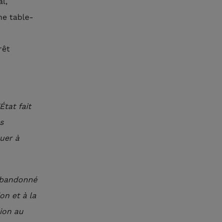
al,
ne table-
rêt
État fait
s
tuer à
 abandonné
on et à la
sion au