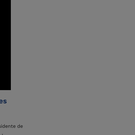
les
sidente de