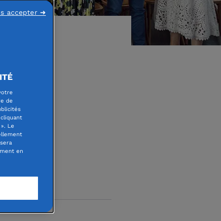
ns accepter ➜
ITÉ
votre
 : la
re de
blicités
cliquant
». Le
ellement
 sera
oment en