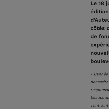
Le 18 j
éditio
d’Aute
côtés 
de fon
expéri
nouvel
boulev
«
L’année 
nécessité
responsab
beaucoup 
contraint