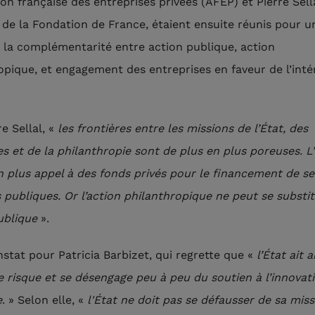
ion française des entreprises privées (AFEP) et Pierre Sell
 de la Fondation de France, étaient ensuite réunis pour u
 la complémentarité entre action publique, action
opique, et engagement des entreprises en faveur de l’inté
e Sellal, «
les frontières entre les missions de l’État, des
es et de la philanthropie sont de plus en plus poreuses. L’
n plus appel à des fonds privés pour le financement de se
s publiques. Or l’action philanthropique ne peut se substi
publique
».
tat pour Patricia Barbizet, qui regrette que «
l’État ait
de risque et se désengage peu à peu du soutien à l’innovati
e
. » Selon elle, «
l'État ne doit pas se défausser de sa mis