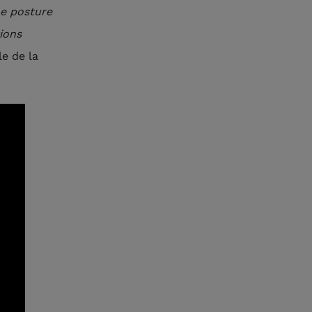
ne posture
ions
le de la