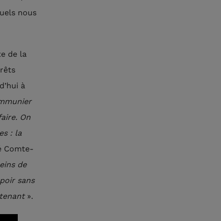
quels nous
te de la
érêts
d’hui à
mmunier
faire. On
s : la
ré Comte-
eins de
spoir sans
intenant
».