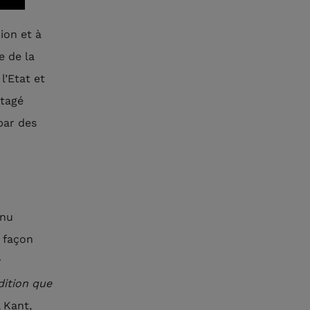
ion et à
e de la
l’Etat et
rtagé
par des
enu
a façon
y
dition que
 Kant,