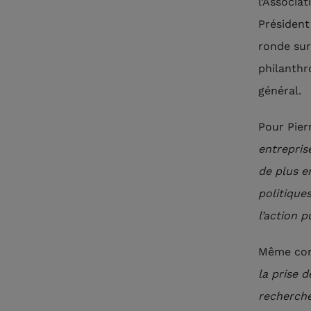
l’Associat
Président
ronde sur
philanthr
général.
Pour Pierr
entrepris
de plus e
politique
l’action 
Même cons
la prise 
recherch