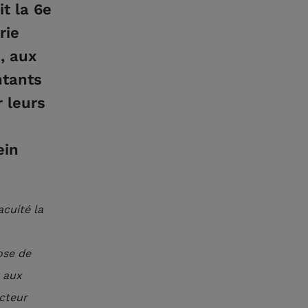
it la 6e
rie
, aux
ntants
 leurs
ein
acuité la
ose de
t aux
ecteur