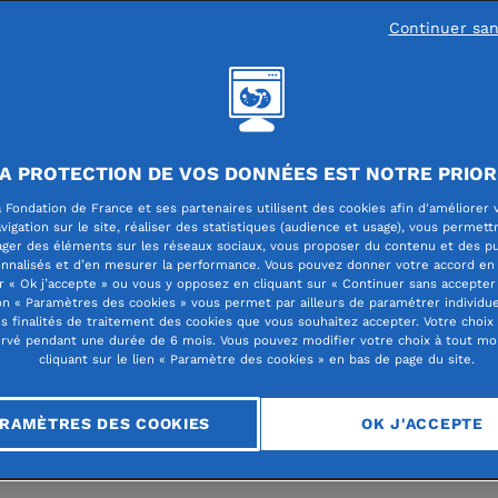
Continuer sa
lité des fondations abritées
A PROTECTION DE VOS DONNÉES EST NOTRE PRIOR
 Fondation de France et ses partenaires utilisent des cookies afin d'améliorer 
 des Fondateurs 2025
vigation sur le site, réaliser des statistiques (audience et usage), vous permett
ager des éléments sur les réseaux sociaux, vous proposer du contenu et des pu
nnalisés et d’en mesurer la performance. Vous pouvez donner votre accord en 
e l’action collective
r « Ok j’accepte » ou vous y opposez en cliquant sur « Continuer sans accepter 
n « Paramètres des cookies » vous permet par ailleurs de paramétrer individu
es finalités de traitement des cookies que vous souhaitez accepter. Votre choix
rvé pendant une durée de 6 mois. Vous pouvez modifier votre choix à tout m
cliquant sur le lien « Paramètre des cookies » en bas de page du site.
RAMÈTRES DES COOKIES
OK J'ACCEPTE