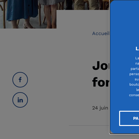
Accueil
|
L'actua
L
La
Journée
na
part
perso
force d
su
bouto
l
conse
24 juin 2025
PA