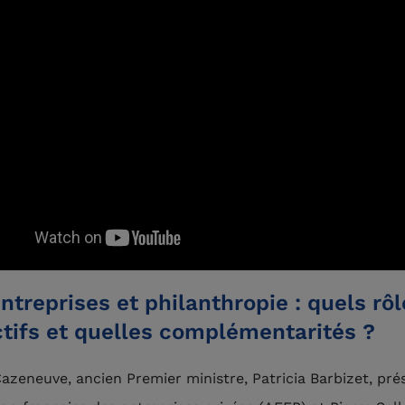
entreprises et philanthropie : quels rô
tifs et quelles complémentarités ?
azeneuve, ancien Premier ministre, Patricia Barbizet, pré