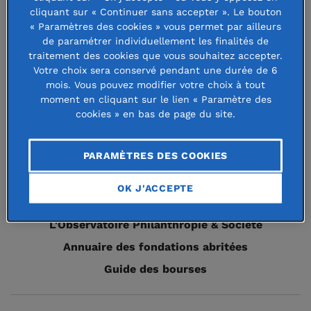
cliquant sur « Continuer sans accepter ». Le bouton
dans la gestion des urgences et grâce à son réseau
« Paramètres des cookies » vous permet par ailleurs
de partenaires locaux,
la Fondation de France se
de paramétrer individuellement les finalités de
traitement des cookies que vous souhaitez accepter.
mobilise
immédiatement pour soutenir les habitants
Votre choix sera conservé pendant une durée de 6
les plus vulnérables et aider à la reconstruction de la
mois. Vous pouvez modifier votre choix à tout
moment en cliquant sur le lien « Paramètre des
ville en partie détruite.
cookies » en bas de page du site.
PARAMÈTRES DES COOKIES
Espace presse
OK J'ACCEPTE
Recrutement
L'Observatoire Philanthropie & Société
Annuaire des fondations abritées
Guide des bourses