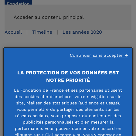
FAIRE UN DON
Accéder au contenu principal
Accueil
Timeline
Les années 2020
2020 Solidarité Liban
Continuer sans accepter ➜
LA PROTECTION DE VOS DONNÉES EST
25 juin 2021
NOTRE PRIORITÉ
La Fondation de France et ses partenaires utilisent
des cookies afin d'améliorer votre navigation sur le
site, réaliser des statistiques (audience et usage),
vous permettre de partager des éléments sur les
Le 4 août, une explosion d’une rare violence dévaste
réseaux sociaux, vous proposer du contenu et des
le port de Beyrouth et une partie de la ville, faisant
publicités personnalisés et d’en mesurer la
performance. Vous pouvez donner votre accord en
de nombreuses victimes. Forte de son expérience
cliquant sur « Ok j’accepte » ou vous y opposez en