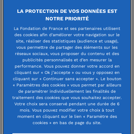
LA PROTECTION DE VOS DONNÉES EST
NOTRE PRIORITÉ
La Fondation de France et ses partenaires utilisent
des cookies afin d'améliorer votre navigation sur le
site, réaliser des statistiques (audience et usage),
vous permettre de partager des éléments sur les
réseaux sociaux, vous proposer du contenu et des
7 juillet 2025
publicités personnalisés et d’en mesurer la
performance. Vous pouvez donner votre accord en
Parc de Branféré, 60 ans au service du
cliquant sur « Ok j’accepte » ou vous y opposez en
cliquant sur « Continuer sans accepter ». Le bouton
vivant et de la biodiversité
« Paramètres des cookies » vous permet par ailleurs
de paramétrer individuellement les finalités de
Il y a soixante ans, Paul et Hélène Jourde ouvraient au
traitement des cookies que vous souhaitez accepter.
public les portes de Branféré, un parc imaginé comme un
Votre choix sera conservé pendant une durée de 6
paradis sur terre au cœur d’un écrin botanique
mois. Vous pouvez modifier votre choix à tout
d’exception. Porté par une vision avant-gardiste de la
moment en cliquant sur le lien « Paramètre des
cookies » en bas de page du site.
cohabitation entre espèces, ...