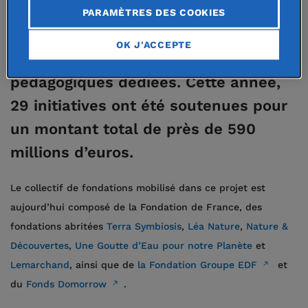
d’encourager les initiatives favorisant
PARAMÈTRES DES COOKIES
le lien des nouvelles générations au
OK J'ACCEPTE
vivant, grâce à des pratiques
pédagogiques dédiées. Cette année,
29 initiatives ont été soutenues pour
un montant total de près de 590
millions d’euros.
Le collectif de fondations mobilisé dans ce projet est
aujourd’hui composé de la Fondation de France, des
fondations abritées
Terra Symbiosis
,
Léa Nature
,
Nature &
Découvertes
,
Une Goutte d’Eau pour notre Planète
et
Lemarchand
, ainsi que de
la Fondation Groupe EDF
et
du
Fonds Domorrow
.