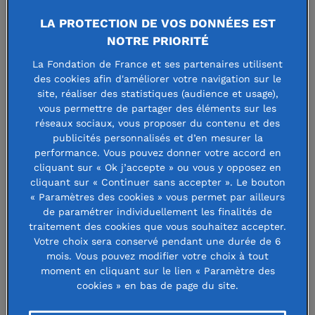
« Grandir en lien avec la
LA PROTECTION DE VOS DONNÉES EST
nature » : 4 ans d’actions
NOTRE PRIORITÉ
pour rapprocher les
La Fondation de France et ses partenaires utilisent
des cookies afin d'améliorer votre navigation sur le
enfants et le monde du
site, réaliser des statistiques (audience et usage),
vous permettre de partager des éléments sur les
vivant
réseaux sociaux, vous proposer du contenu et des
publicités personnalisés et d’en mesurer la
performance. Vous pouvez donner votre accord en
cliquant sur « Ok j’accepte » ou vous y opposez en
4 décembre 2025
cliquant sur « Continuer sans accepter ». Le bouton
« Paramètres des cookies » vous permet par ailleurs
de paramétrer individuellement les finalités de
traitement des cookies que vous souhaitez accepter.
Votre choix sera conservé pendant une durée de 6
Depuis son lancement en 2022,
mois. Vous pouvez modifier votre choix à tout
moment en cliquant sur le lien « Paramètre des
l’appel à communs « Grandir en lien
cookies » en bas de page du site.
avec la nature »
a pour objectif