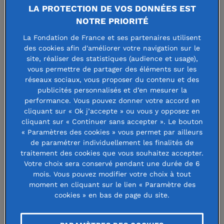
LA PROTECTION DE VOS DONNÉES EST
NOTRE PRIORITÉ
La Fondation de France et ses partenaires utilisent
des cookies afin d'améliorer votre navigation sur le
site, réaliser des statistiques (audience et usage),
4 juin 2024
vous permettre de partager des éléments sur les
"L'approche globale est la condition pour
réseaux sociaux, vous proposer du contenu et des
publicités personnalisés et d’en mesurer la
transformer en profondeur nos systèmes
performance. Vous pouvez donner votre accord en
agricoles et alimentaires"
cliquant sur « Ok j’accepte » ou vous y opposez en
cliquant sur « Continuer sans accepter ». Le bouton
Mathilde Douillet, responsable de l’axe Alimentation
« Paramètres des cookies » vous permet par ailleurs
de paramétrer individuellement les finalités de
durable à la Fondation Daniel et Nina Carasso, revient sur
traitement des cookies que vous souhaitez accepter.
les priorités d’action de la fondation qui, depuis 14 ans, a
Votre choix sera conservé pendant une durée de 6
su faire évoluer sa stratégie pour faire face aux enjeux de
mois. Vous pouvez modifier votre choix à tout
transition des ...
moment en cliquant sur le lien « Paramètre des
cookies » en bas de page du site.